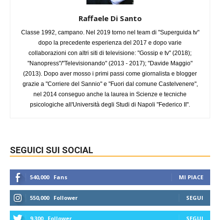
Raffaele Di Santo
Classe 1992, campano. Nel 2019 torno nel team di "Superguida tv"
dopo la precedente esperienza del 2017 e dopo varie
collaborazioni con altri siti di televisione: "Gossip e tv" (2018);
"Nanopress"/"Televisionando" (2013 - 2017); "Davide Maggio"
(2013). Dopo aver mosso i primi passi come giornalista e blogger
grazie a "Corriere del Sannio" e "Fuori dal comune Castelvenere",
nel 2014 conseguo anche la laurea in Scienze e tecniche
psicologiche all'Università degli Studi di Napoli "Federico II".
SEGUICI SUI SOCIAL
540,000
Fans
MI PIACE
550,000
Follower
SEGUI
9,300
Follower
SEGUI