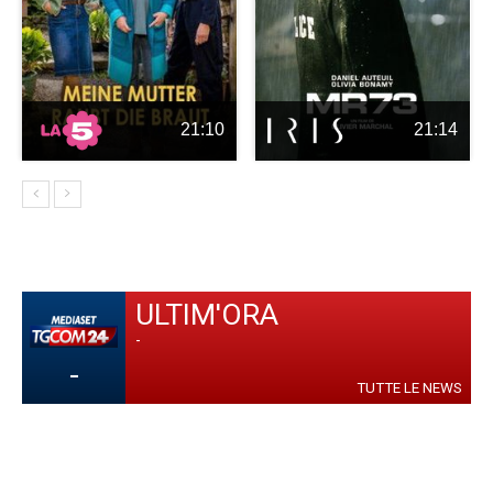
21:10
21:14
ULTIM'ORA
-
-
TUTTE LE NEWS