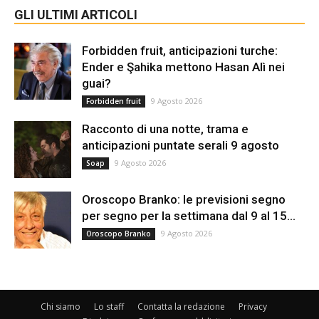
GLI ULTIMI ARTICOLI
Forbidden fruit, anticipazioni turche:
Ender e Şahika mettono Hasan Alì nei
guai?
9 Agosto 2026
Forbidden fruit
Racconto di una notte, trama e
anticipazioni puntate serali 9 agosto
9 Agosto 2026
Soap
Oroscopo Branko: le previsioni segno
per segno per la settimana dal 9 al 15...
9 Agosto 2026
Oroscopo Branko
Chi siamo
Lo staff
Contatta la redazione
Privacy