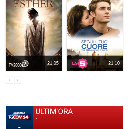
21:05
21:10
ULTIM'ORA
-
-