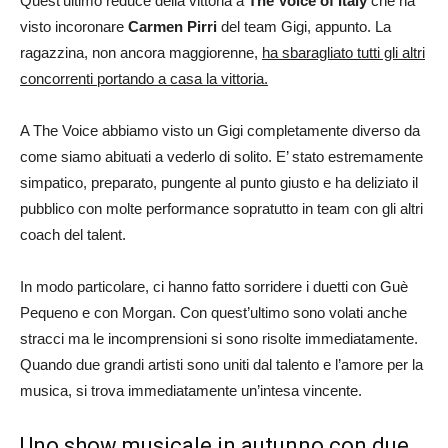
Quest’ultimo reduce della vittoria a
The Voice of Italy
che ha
visto incoronare
Carmen Pirri
del team Gigi, appunto. La
ragazzina, non ancora maggiorenne,
ha sbaragliato tutti gli altri
concorrenti portando a casa la vittoria.
A The Voice abbiamo visto un Gigi completamente diverso da
come siamo abituati a vederlo di solito. E’ stato estremamente
simpatico, preparato, pungente al punto giusto e ha deliziato il
pubblico con molte performance sopratutto in team con gli altri
coach del talent.
In modo particolare, ci hanno fatto sorridere i duetti con Guè
Pequeno e con Morgan. Con quest’ultimo sono volati anche
stracci ma le incomprensioni si sono risolte immediatamente.
Quando due grandi artisti sono uniti dal talento e l’amore per la
musica, si trova immediatamente un’intesa vincente.
Uno show musicale in autunno con due