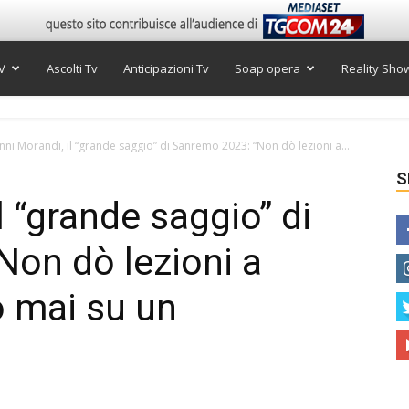
V
Ascolti Tv
Anticipazioni Tv
Soap opera
Reality Sho
nni Morandi, il “grande saggio” di Sanremo 2023: “Non dò lezioni a...
S
l “grande saggio” di
on dò lezioni a
o mai su un