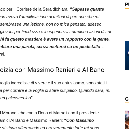
P
anco per il Corriere della Sera dichiara:
“Sapesse quante
n avevo l’amplificazione di milioni di persone che mi
vo sembrasse una lezione, non ho mica pensato: adesso
 giovani per timidezza e inesperienza compiono azioni di cui
chi fa questo mestiere è avere un rapporto con la gente,
ambiare una parola, senza mettersi su un piedistallo”.
al.
micizia con Massimo Ranieri e Al Bano
oglia incredibile di vivere e il suo entusiasmo, sono stati i
ia per correre e la voglia di stare sul palco. Quando sarà, mi
 un palcoscenico”.
G
l Morandi che canta l’Inno di Mameli con il presidente
i amici Al Bano e Massimo Ranieri:
“Con Massimo
 si stava affermando ed era veramente forte mi sono