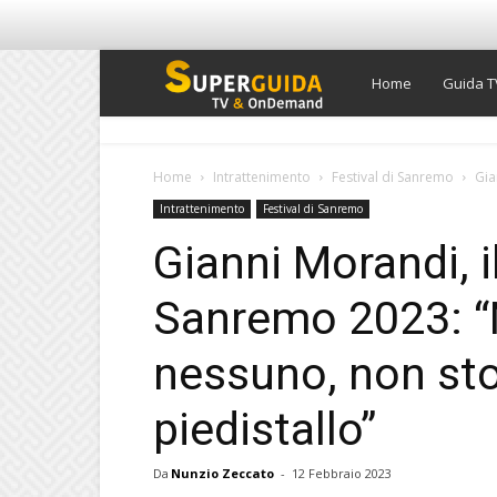
Super
Home
Guida T
Guida
Home
Intrattenimento
Festival di Sanremo
Gia
Intrattenimento
Festival di Sanremo
TV
Gianni Morandi, i
Sanremo 2023: “N
nessuno, non st
piedistallo”
Da
Nunzio Zeccato
-
12 Febbraio 2023