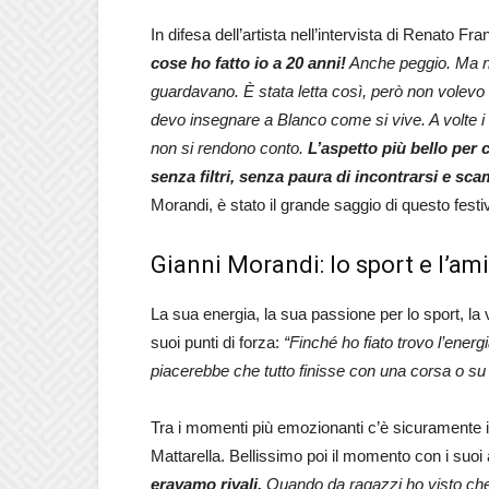
In difesa dell’artista nell’intervista di Renato Fr
cose ho fatto io a 20 anni!
Anche peggio. Ma no
guardavano. È stata letta così, però non vole
devo insegnare a Blanco come si vive. A volte i
non si rendono conto.
L’aspetto più bello per 
senza filtri, senza paura di incontrarsi e sc
Morandi, è stato il grande saggio di questo festiv
Gianni Morandi: lo sport e l’a
La sua energia, la sua passione per lo sport, la v
suoi punti di forza:
“Finché ho fiato trovo l’energ
piacerebbe che tutto finisse con una corsa o su
Tra i momenti più emozionanti c’è sicuramente i
Mattarella. Bellissimo poi il momento con i suo
eravamo rivali.
Quando da ragazzi ho visto che