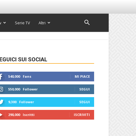
w
Serie TV
Altri
EGUICI SUI SOCIAL
540,000
Fans
MI PIACE
550,000
Follower
SEGUI
9,300
Follower
SEGUI
290,000
Iscritti
ISCRIVITI