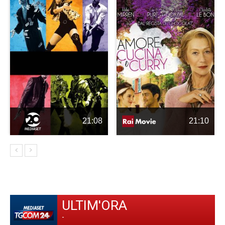
21:08
21:10
ULTIM'ORA
-