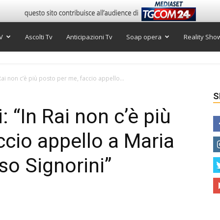
V
Ascolti Tv
Anticipazioni Tv
Soap opera
Reality Sho
Rai non c’è più posto per me, faccio appello...
S
: “In Rai non c’è più
ccio appello a Maria
nso Signorini”