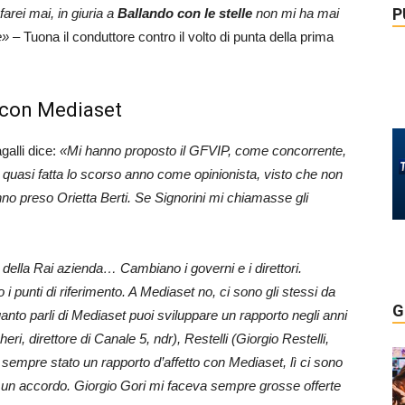
P
arei mai, in giuria a
Ballando con le stelle
non mi ha mai
e» –
Tuona il conduttore contro il volto di punta della prima
o con Mediaset
galli dice:
«Mi hanno proposto il GFVIP, come concorrente,
quasi fatta lo scorso anno come opinionista, visto che non
no preso Orietta Berti. Se Signorini mi chiamasse gli
della Rai azienda… Cambiano i governi e i direttori.
punti di riferimento. A Mediaset no, ci sono gli stessi da
G
nto parli di Mediaset puoi sviluppare un rapporto negli anni
ri, direttore di Canale 5, ndr), Restelli (Giorgio Restelli,
’è sempre stato un rapporto d’affetto con Mediaset, lì ci sono
 un accordo. Giorgio Gori mi faceva sempre grosse offerte