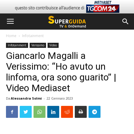
Home
Infotainment
Infotainment
Verissimo
Video
Giancarlo Magalli a
Verissimo: “Ho avuto un
linfoma, ora sono guarito” |
Video Mediaset
Da
Alessandra Solmi
-
22 Gennaio 2023