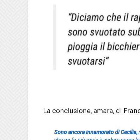
La conclusione, amara, di Fran
Sono ancora innamorato di Cecilia
,
che mi fa più male è vedere come le