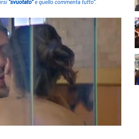
ersi
“svuotato”
e quello commenta tutto”.