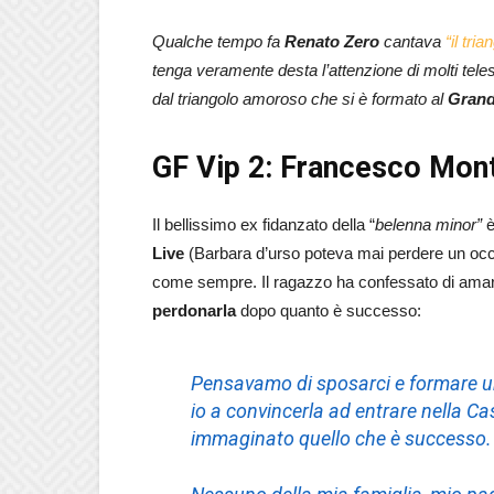
Qualche tempo fa
Renato Zero
cantava
“il tri
tenga veramente desta l’attenzione di molti tel
dal triangolo amoroso che si è formato al
Grande
GF Vip 2: Francesco Mon
Il bellissimo ex fidanzato della “
belenna minor”
è
Live
(Barbara d’urso poteva mai perdere un occa
come sempre. Il ragazzo ha confessato di ama
perdonarla
dopo quanto è successo:
Pensavamo di sposarci e formare u
io a convincerla ad entrare nella Ca
immaginato quello che è successo.