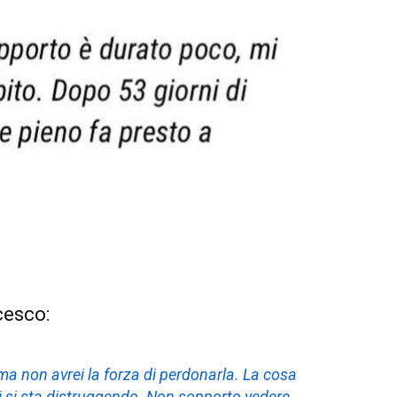
cesco:
 ma non avrei la forza di perdonarla. La cosa
i si sta distruggendo. Non sopporto vedere