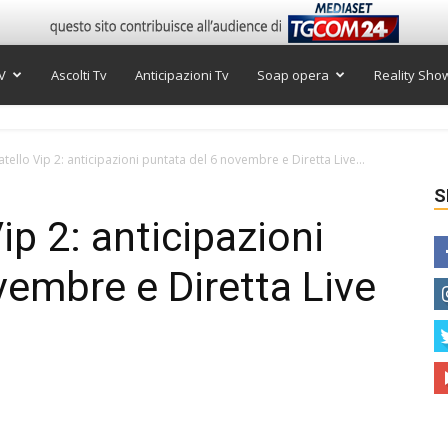
V
Ascolti Tv
Anticipazioni Tv
Soap opera
Reality Sho
tello Vip 2: anticipazioni puntata del 6 novembre e Diretta Live...
S
ip 2: anticipazioni
vembre e Diretta Live