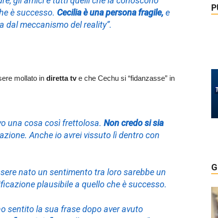
e, gli amici e tutti quelli che la conoscono
P
che è successo.
Cecilia è una persona fragile,
e
a dal meccanismo del reality”.
ere mollato in
diretta tv
e che Cechu si “fidanzasse” in
o una cosa così frettolosa.
Non credo si sia
azione. Anche io avrei vissuto lì dentro con
G
ssere nato un sentimento tra loro sarebbe un
ficazione plausibile a quello che è successo.
ho sentito la sua frase dopo aver avuto