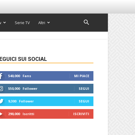
w
Serie TV
Altri
EGUICI SUI SOCIAL
540,000
Fans
MI PIACE
550,000
Follower
SEGUI
9,300
Follower
SEGUI
290,000
Iscritti
ISCRIVITI