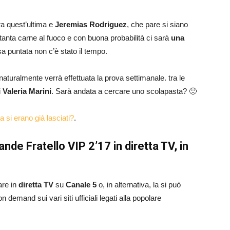
ra quest’ultima e
Jeremias Rodriguez
, che pare si siano
tanta carne al fuoco e con buona probabilità ci sarà
una
 puntata non c’è stato il tempo.
turalmente verrà effettuata la prova settimanale. tra le
i
Valeria Marini
. Sarà andata a cercare uno scolapasta? 🙂
 si erano già lasciati?
.
de Fratello VIP 2’17 in diretta TV, in
are in
diretta TV
su
Canale 5
o, in alternativa, la si può
 demand sui vari siti ufficiali legati alla popolare