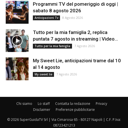
Programmi TV del pomeriggio di oggi |
sabato 8 agosto 2026
8 Agosto 2026
Anticipazioni Tv
Tutto per la mia famiglia 2, replica
puntata 7 agosto in streaming | Video...
7 Agosto 2026
Tutto per la mia famiglia
My Sweet Lie, anticipazioni trame dal 10
al 14 agosto
7 Agosto 2026
My sweet lie
Chi siamo
Lo staff
Contatta la redazione
Privacy
Disclaimer
Preferenze pubblicitarie
© 2026 SuperGuidaTV Srl | Via Cimarosa 65 - 80127 Napoli | C.F. P.Iva:
08723421213