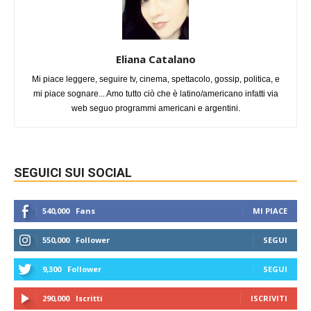
Eliana Catalano
Mi piace leggere, seguire tv, cinema, spettacolo, gossip, politica, e
mi piace sognare... Amo tutto ciò che è latino/americano infatti via
web seguo programmi americani e argentini.
SEGUICI SUI SOCIAL
540,000
Fans
MI PIACE
550,000
Follower
SEGUI
9,300
Follower
SEGUI
290,000
Iscritti
ISCRIVITI