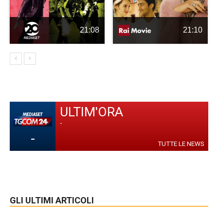
21:08
21:10
ULTIM'ORA
-
-
TUTTE LE NEWS
GLI ULTIMI ARTICOLI