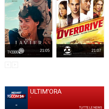
21:05
21:07
ULTIM'ORA
-
-
TUTTE LE NEWS