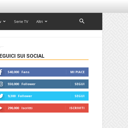
w
Serie TV
Altri
...
EGUICI SUI SOCIAL
540,000
Fans
MI PIACE
550,000
Follower
SEGUI
9,300
Follower
SEGUI
290,000
Iscritti
ISCRIVITI