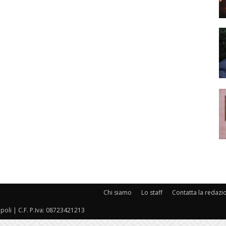
Chi siamo
Lo staff
Contatta la redazi
oli | C.F. P.Iva: 08723421213