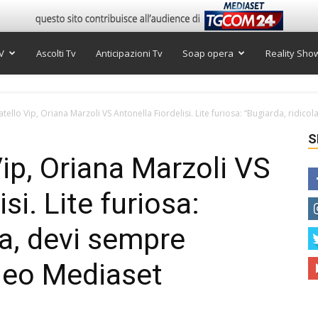
V
Ascolti Tv
Anticipazioni Tv
Soap opera
Reality Sho
ello Vip, Oriana Marzoli VS Antonella Fiordelisi. Lite furiosa: “Bugiarda, ridicola,
S
ip, Oriana Marzoli VS
si. Lite furiosa:
la, devi sempre
ideo Mediaset