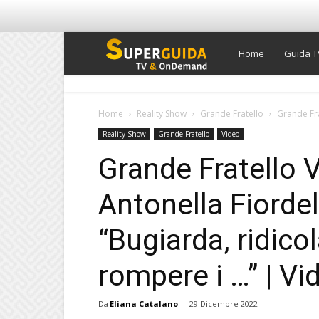
Super
Home
Guida T
Guida
Home
Reality Show
Grande Fratello
Grande Frat
Reality Show
Grande Fratello
Video
TV
Grande Fratello V
Antonella Fiordeli
“Bugiarda, ridico
rompere i …” | V
Da
Eliana Catalano
-
29 Dicembre 2022