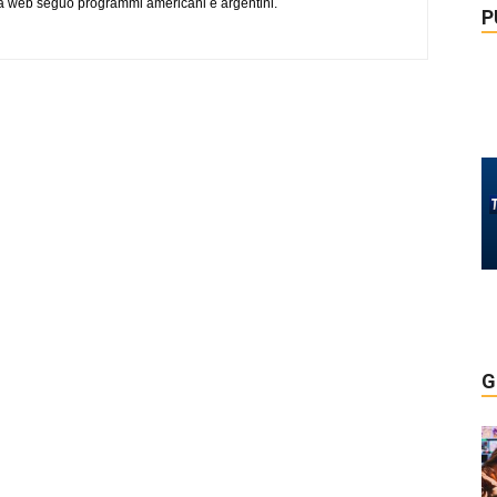
via web seguo programmi americani e argentini.
P
G