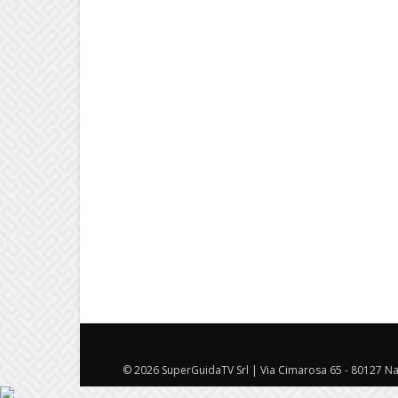
© 2026 SuperGuidaTV Srl | Via Cimarosa 65 - 80127 Nap