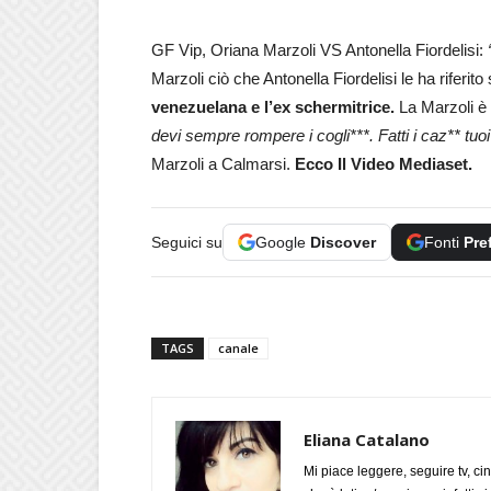
GF Vip, Oriana Marzoli VS Antonella Fiordelisi:
“
Marzoli ciò che Antonella Fiordelisi le ha riferi
venezuelana e l’ex schermitrice.
La Marzoli è 
devi sempre rompere i cogli***. Fatti i caz** tuoi
Marzoli a Calmarsi.
Ecco Il Video Mediaset.
Seguici su
Google
Discover
Fonti
Pre
TAGS
canale
Eliana Catalano
Mi piace leggere, seguire tv, ci