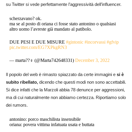
su Twitter si vede perfettamente l’aggressività dell’influencer.
scherzavano? ok.
ma se al posto di oriana ci fosse stato antonino o qualsiasi
altro uomo l’avreste già mandato al patibolo.
DUE PESI E DUE MISURE
#gintonic
#incorvassi
#gfvip
pic.twitter.com/EG7XPkgRN3
— marta??‍♀️ (@Marta742648331)
December 3, 2022
Il popolo del web è rimasto spiazzato da certe immagini e
si è
subito ribellato,
dicendo che questi modi non sono accettabili.
Si dice infatti che la Marzoli abbia 78 denunce per aggressioni,
ma di cui naturalmente non abbiamo certezza. Riportiamo solo
dei rumors.
antonino: porco maschilista insensibile
oriana: povera vittima infatuata usata e buttata