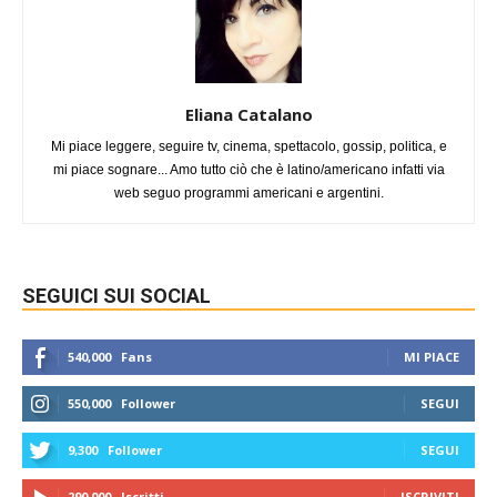
Eliana Catalano
Mi piace leggere, seguire tv, cinema, spettacolo, gossip, politica, e
mi piace sognare... Amo tutto ciò che è latino/americano infatti via
web seguo programmi americani e argentini.
SEGUICI SUI SOCIAL
540,000
Fans
MI PIACE
550,000
Follower
SEGUI
9,300
Follower
SEGUI
290,000
Iscritti
ISCRIVITI