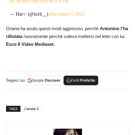
pic.twitter.com/JhrNWGLYxm
— Har✨ (@is16__)
December 3, 2022
Oriana ha avuto questi modi aggressivi, perché
Antonino l’ha
rifiutata
nuovamente perché voleva mettersi nel letto con lui.
Ecco Il Video Mediaset.
Seguici su
Google
Discover
Fonti
Preferite
TAGS
Canale 5