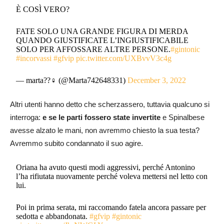
È COSÌ VERO?
FATE SOLO UNA GRANDE FIGURA DI MERDA
QUANDO GIUSTIFICATE L’INGIUSTIFICABILE
SOLO PER AFFOSSARE ALTRE PERSONE.
#gintonic
#incorvassi
#gfvip
pic.twitter.com/UXBvvV3c4g
— marta??‍♀️ (@Marta742648331)
December 3, 2022
Altri utenti hanno detto che scherzassero, tuttavia qualcuno si
interroga:
e se le parti fossero state invertite
e Spinalbese
avesse alzato le mani, non avremmo chiesto la sua testa?
Avremmo subito condannato il suo agire.
Oriana ha avuto questi modi aggressivi, perché Antonino
l’ha rifiutata nuovamente perché voleva mettersi nel letto con
lui.
Poi in prima serata, mi raccomando fatela ancora passare per
sedotta e abbandonata.
#gfvip
#gintonic