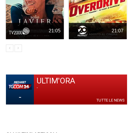
21:05
21:07
ULTIM'ORA
-
-
TUTTE LE NEWS