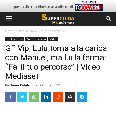
Home
Reality Show
Grande Fratello
Reality Show
Grande Fratello
Video
GF Vip, Lulù torna alla carica
con Manuel, ma lui la ferma:
“Fai il tuo percorso” | Video
Mediaset
Da
Eliana Catalano
-
14 Ottobre 2021