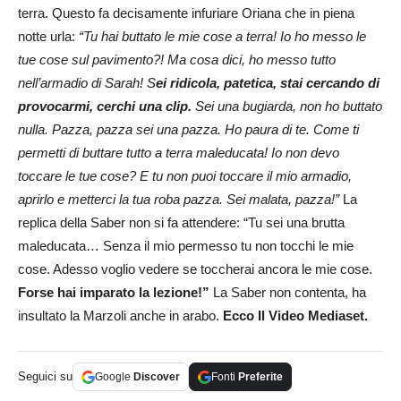
terra. Questo fa decisamente infuriare Oriana che in piena
notte urla:
“Tu hai buttato le mie cose a terra! Io ho messo le
tue cose sul pavimento?! Ma cosa dici, ho messo tutto
nell’armadio di Sarah! S
ei ridicola, patetica, stai cercando di
provocarmi, cerchi una clip.
Sei una bugiarda, non ho buttato
nulla. Pazza, pazza sei una pazza. Ho paura di te. Come ti
permetti di buttare tutto a terra maleducata! Io non devo
toccare le tue cose? E tu non puoi toccare il mio armadio,
aprirlo e metterci la tua roba pazza. Sei malata, pazza!”
La
replica della Saber non si fa attendere: “Tu sei una brutta
maleducata… Senza il mio permesso tu non tocchi le mie
cose. Adesso voglio vedere se toccherai ancora le mie cose.
Forse hai imparato la lezione!”
La Saber non contenta, ha
insultato la Marzoli anche in arabo.
Ecco Il Video Mediaset.
Seguici su
Google
Discover
Fonti
Preferite