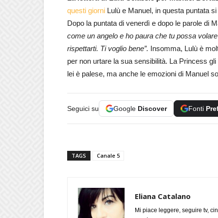
questi giorni
Lulù e Manuel, in questa puntata si
Dopo la puntata di venerdì e dopo le parole di Man
come un angelo e ho paura che tu possa volare 
rispettarti. Ti voglio bene”.
Insomma, Lulù è molto
per non urtare la sua sensibilità. La Princess g
lei è palese, ma anche le emozioni di Manuel son
Seguici su
Google
Discover
Fonti
Pre
TAGS
Canale 5
Eliana Catalano
Mi piace leggere, seguire tv, ci