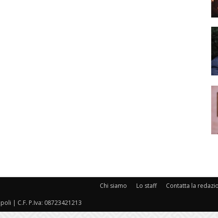
Chi siamo
Lo staff
Contatta la redazi
oli | C.F. P.Iva: 08723421213