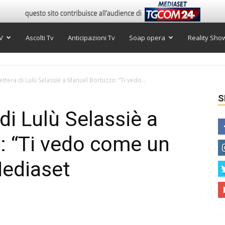
V
Ascolti Tv
Anticipazioni Tv
Soap opera
Reality Sho
lettera di Lulù Selassiè a Manuel Bortuzzo: “Ti vedo...
S
 di Lulù Selassiè a
: “Ti vedo come un
Mediaset