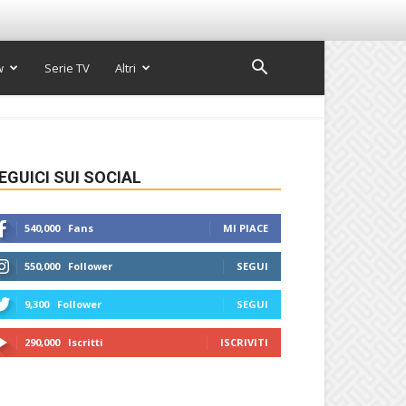
w
Serie TV
Altri
EGUICI SUI SOCIAL
540,000
Fans
MI PIACE
550,000
Follower
SEGUI
9,300
Follower
SEGUI
290,000
Iscritti
ISCRIVITI