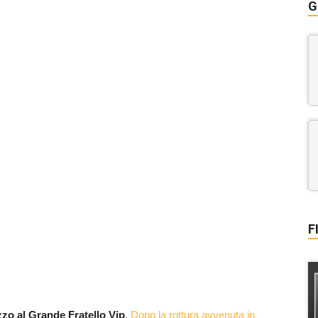
G
F
zzo al Grande Fratello Vip
.
Dopo la rottura avvenuta in