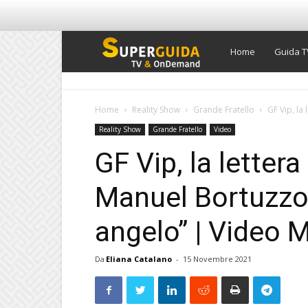
Super
Home
Guida T
Guida
Home
Reality Show
Grande Fratello
GF Vip, la 
Reality Show
Grande Fratello
Video
TV
GF Vip, la lettera
Manuel Bortuzzo
angelo” | Video 
Da
Eliana Catalano
-
15 Novembre 2021