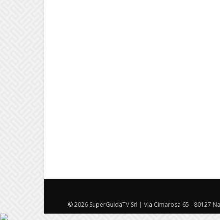
© 2026 SuperGuidaTV Srl | Via Cimarosa 65 - 80127 Nap