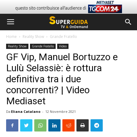
Home
Reality Show
Grande Fratello
Reality Show
Grande Fratello
Video
GF Vip, Manuel Bortuzzo e
Lulù Selassiè: è rottura
definitiva tra i due
concorrenti? | Video
Mediaset
Da
Eliana Catalano
-
12 Novembre 2021