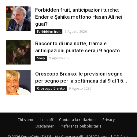
Forbidden fruit, anticipazioni turche:
Ender e Şahika mettono Hasan Alì nei
guai?
9 Agosto 2026
Forbidden fruit
Racconto di una notte, trama e
anticipazioni puntate serali 9 agosto
9 Agosto 2026
Soap
Oroscopo Branko: le previsioni segno
per segno per la settimana dal 9 al 15...
9 Agosto 2026
Oroscopo Branko
Chi siamo
Lo staff
Contatta la redazione
Privacy
Disclaimer
Preferenze pubblicitarie
© 2026 SuperGuidaTV Srl | Via Cimarosa 65 - 80127 Napoli | C.F. P.Iva: