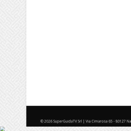
© 2026 SuperGuidaTV Srl | Via Cimarosa 65 - 80127 Nap