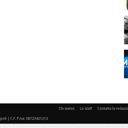
Chi siamo
Lo staff
Contatta la redazi
oli | C.F. P.Iva: 08723421213