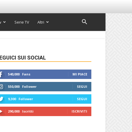
w
Serie TV
Altri
EGUICI SUI SOCIAL
540,000
Fans
MI PIACE
550,000
Follower
SEGUI
9,300
Follower
SEGUI
290,000
Iscritti
ISCRIVITI