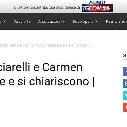
V
Ascolti Tv
Anticipazioni Tv
Soap opera
Reality Sho
tia Ricciarelli e Carmen Russo fanno pace e si chiariscono...
S
ciarelli e Carmen
 e si chiariscono |