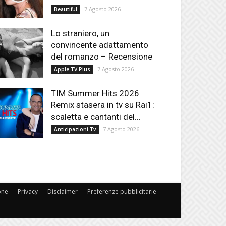
7 Agosto 2026
Beautiful
Lo straniero, un
convincente adattamento
del romanzo – Recensione
7 Agosto 2026
Apple TV Plus
TIM Summer Hits 2026
Remix stasera in tv su Rai1:
scaletta e cantanti del...
7 Agosto 2026
Anticipazioni Tv
one
Privacy
Disclaimer
Preferenze pubblicitarie