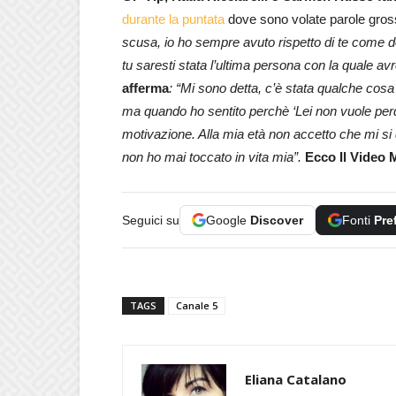
durante la puntata
dove sono volate parole gros
scusa, io ho sempre avuto rispetto di te come don
tu saresti stata l’ultima persona con la quale a
afferma
: “Mi sono detta, c’è stata qualche cosa
ma quando ho sentito perchè ‘Lei non vuole perde
motivazione. Alla mia età non accetto che mi si d
non ho mai toccato in vita mia”.
Ecco Il Video 
Seguici su
Google
Discover
Fonti
Pre
TAGS
Canale 5
Eliana Catalano