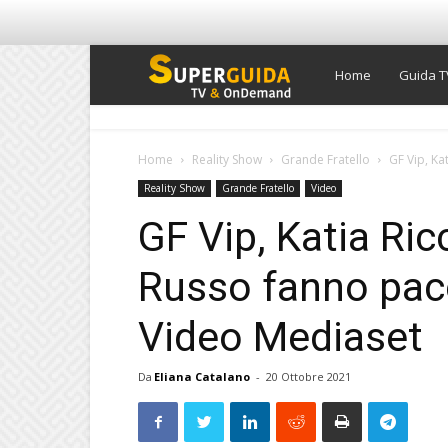
Super
Home
Guida T
Guida
Home
Reality Show
Grande Fratello
GF Vip, Ka
Reality Show
Grande Fratello
Video
TV
GF Vip, Katia Ric
Russo fanno pace
Video Mediaset
Da
Eliana Catalano
-
20 Ottobre 2021