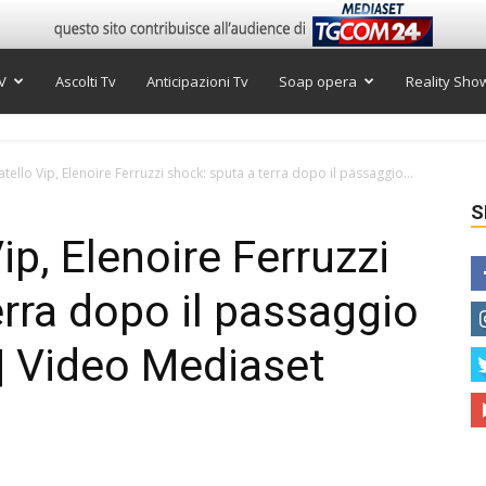
V
Ascolti Tv
Anticipazioni Tv
Soap opera
Reality Sho
tello Vip, Elenoire Ferruzzi shock: sputa a terra dopo il passaggio...
S
ip, Elenoire Ferruzzi
erra dopo il passaggio
 | Video Mediaset