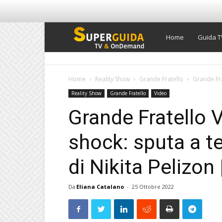
Super
Home
Guida T
Guida
Home
Reality Show
Grande Fratello
Grande Fra
Reality Show
Grande Fratello
Video
TV
Grande Fratello V
shock: sputa a t
di Nikita Pelizon
Da
Eliana Catalano
-
25 Ottobre 2022