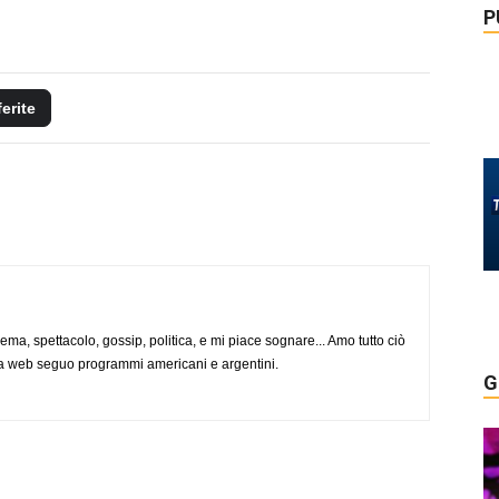
P
ferite
nema, spettacolo, gossip, politica, e mi piace sognare... Amo tutto ciò
via web seguo programmi americani e argentini.
G