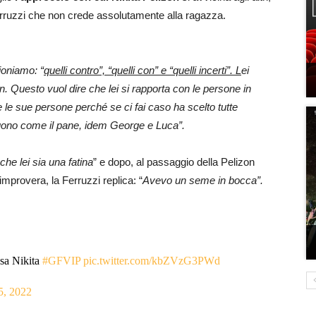
erruzzi che non crede assolutamente alla ragazza.
ioniamo: “
quelli contro”, “quelli con” e “quelli incerti”. L
ei
on. Questo vuol dire che lei si rapporta con le persone in
le sue persone perché se ci fai caso ha scelto tutte
ono come il pane, idem George e Luca”.
he lei sia una fatina
” e dopo, al passaggio della Pelizon
rimprovera, la Ferruzzi replica: “
Avevo un seme in bocca”.
ssa Nikita
#GFVIP
pic.twitter.com/kbZVzG3PWd
5, 2022