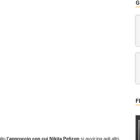
G
F
lio
l’approccio con cui Nikita Pelizon
si avvicina agli altri,