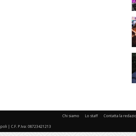
Chi siamo
Lo staff
Contatta la redazi
oli | C.F. P.Iva: 08723421213