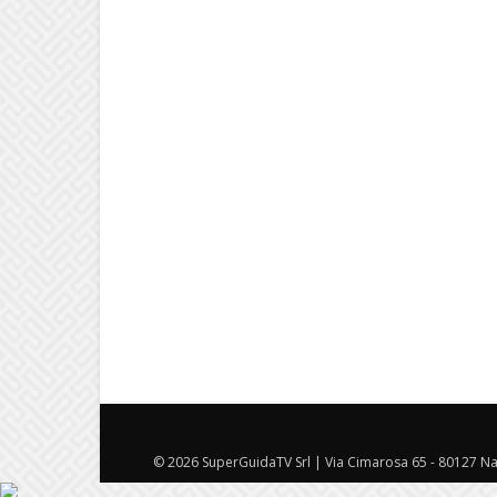
© 2026 SuperGuidaTV Srl | Via Cimarosa 65 - 80127 Nap