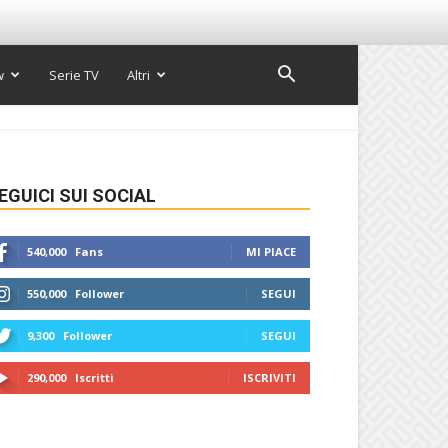
w
Serie TV
Altri
EGUICI SUI SOCIAL
540,000
Fans
MI PIACE
550,000
Follower
SEGUI
9,300
Follower
SEGUI
290,000
Iscritti
ISCRIVITI