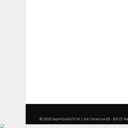
© 2026 SuperGuidaTV Srl | Via Cimarosa 65 - 80127 Nap