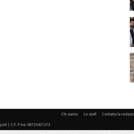
Chi siamo
Lo staff
Contatta la redazi
oli | C.F. P.Iva: 08723421213