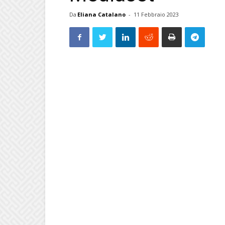
Da
Eliana Catalano
-
11 Febbraio 2023