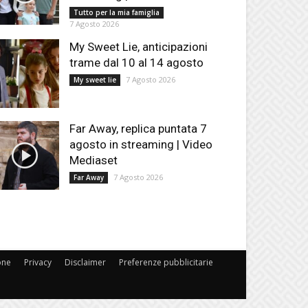
Tutto per la mia famiglia
7 Agosto 2026
My Sweet Lie, anticipazioni
trame dal 10 al 14 agosto
7 Agosto 2026
My sweet lie
Far Away, replica puntata 7
agosto in streaming | Video
Mediaset
7 Agosto 2026
Far Away
one
Privacy
Disclaimer
Preferenze pubblicitarie