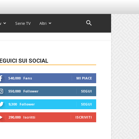
w
Serie TV
Altri
EGUICI SUI SOCIAL
540,000
Fans
MI PIACE
550,000
Follower
SEGUI
9,300
Follower
SEGUI
290,000
Iscritti
ISCRIVITI