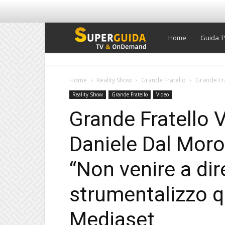
Super
Home
Guida T
Guida
Home
Reality Show
Grande Fratello
Grande Fra
Reality Show
Grande Fratello
Video
TV
Grande Fratello V
Daniele Dal Moro
“Non venire a di
strumentalizzo q
Mediaset