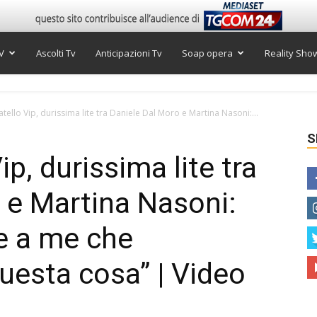
V
Ascolti Tv
Anticipazioni Tv
Soap opera
Reality Sho
tello Vip, durissima lite tra Daniele Dal Moro e Martina Nasoni:...
S
ip, durissima lite tra
 e Martina Nasoni:
re a me che
uesta cosa” | Video