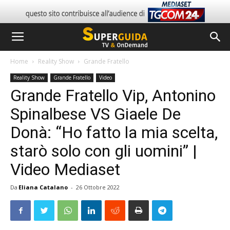
Home
Reality Show
Grande Fratello
Reality Show
Grande Fratello
Video
Grande Fratello Vip, Antonino
Spinalbese VS Giaele De
Donà: “Ho fatto la mia scelta,
starò solo con gli uomini” |
Video Mediaset
Da
Eliana Catalano
-
26 Ottobre 2022