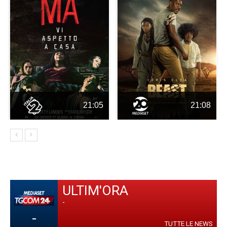
21:05
21:08
ULTIM'ORA
-
-
TUTTE LE NEWS