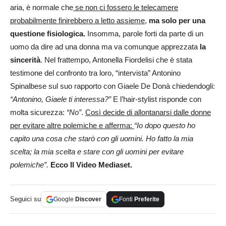
aria, è normale che
se non ci fossero le telecamere
probabilmente finirebbero a letto assieme,
ma solo per una
questione fisiologica.
Insomma, parole forti da parte di un
uomo da dire ad una donna ma va comunque apprezzata
la
sincerità
. Nel frattempo, Antonella Fiordelisi che è stata
testimone del confronto tra loro, “intervista” Antonino
Spinalbese sul suo rapporto con Giaele De Donà chiedendogli:
“Antonino, Giaele ti interessa?”
E l’hair-stylist risponde con
molta sicurezza:
“No”
.
Così decide di allontanarsi dalle donne
per evitare altre polemiche e afferma:
“Io dopo questo ho
capito una cosa che starò con gli uomini. Ho fatto la mia
scelta; la mia scelta e stare con gli uomini per evitare
polemiche”.
Ecco Il Video Mediaset.
Seguici su
Google
Discover
Fonti
Preferite