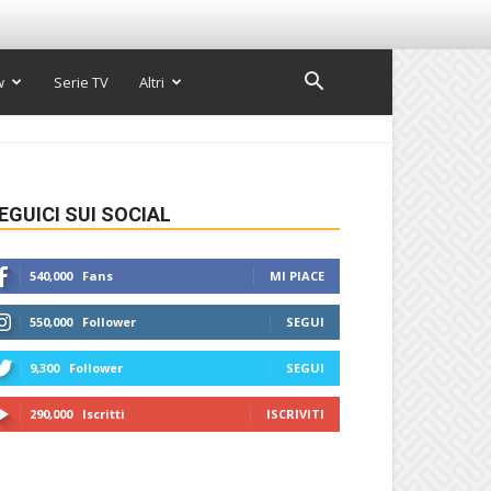
w
Serie TV
Altri
EGUICI SUI SOCIAL
540,000
Fans
MI PIACE
550,000
Follower
SEGUI
9,300
Follower
SEGUI
290,000
Iscritti
ISCRIVITI