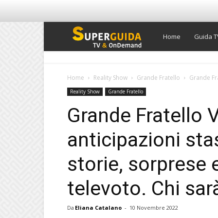
Super
Home
Guida T
Guida
Home
Reality Show
Grande Fratello
Grande Fra
Reality Show
Grande Fratello
TV
Grande Fratello 
anticipazioni st
storie, sorprese e
televoto. Chi sar
Da
Eliana Catalano
-
10 Novembre 2022