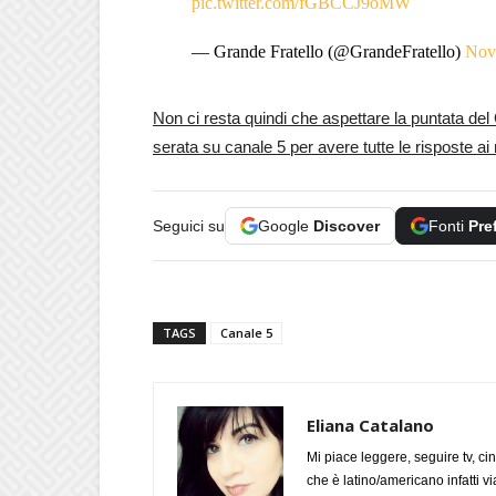
pic.twitter.com/fGBCCJ9oMW
— Grande Fratello (@GrandeFratello)
Nov
Non ci resta quindi che aspettare la puntata de
serata su canale 5 per avere tutte le risposte ai n
Seguici su
Google
Discover
Fonti
Pre
TAGS
Canale 5
Eliana Catalano
Mi piace leggere, seguire tv, ci
che è latino/americano infatti 