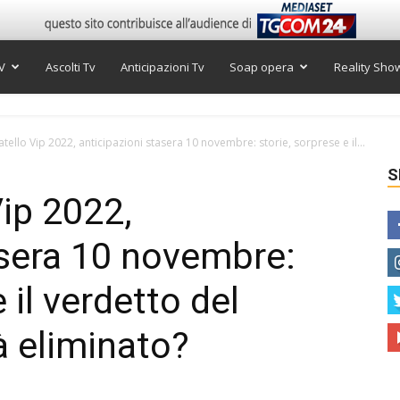
V
Ascolti Tv
Anticipazioni Tv
Soap opera
Reality Sho
tello Vip 2022, anticipazioni stasera 10 novembre: storie, sorprese e il...
S
Vip 2022,
asera 10 novembre:
 il verdetto del
à eliminato?