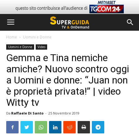
Home
Uomini e Donne
Uomini e Donne
Video
Gemma e Tina nemiche
amiche? Nuovo scontro oggi
a Uomini e donne: “Juan non
è proprietà privata!” | video
Witty tv
Da
Raffaele Di Santo
-
25 Novembre 2019