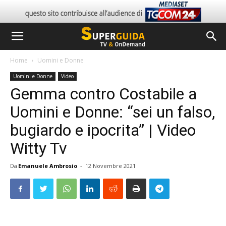
Home
Uomini e Donne
Uomini e Donne
Video
Gemma contro Costabile a
Uomini e Donne: “sei un falso,
bugiardo e ipocrita” | Video
Witty Tv
Da
Emanuele Ambrosio
-
12 Novembre 2021