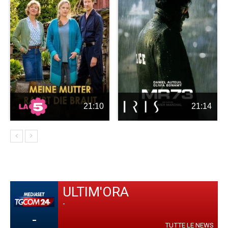
21:10
21:14
ULTIM'ORA
-
-
TUTTE LE NEWS