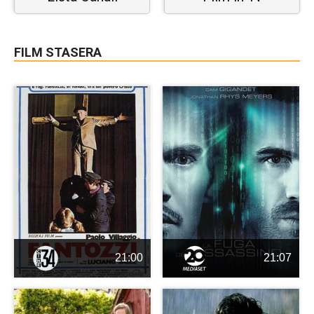
FILM STASERA
21:00
21:07