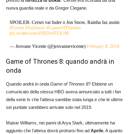
presso la
fortezza di Bokar
. Cersei era scortata da una
nuova guardia reale e da Gregor Clegane.
SPOILER: Cersei vai fuder o Jon Snow. Rainha faz assim
#Cersei
#JonSnow
#GameOfThrones
pic.twitter.com/fSRDv8TQOM
— Jeovane Vicente (@jeovannevicente)
February 8, 2018
Game of Thrones 8: quando andrà in
onda
Quando andrà in onda
Game of Thrones 8
? Ebbene un
comunicato della stessa HBO aveva annunciato a tutti i fan
della serie tv che l’attesa sarebbe stata lunga e che le ultime
sei puntate sarebbero arrivate solo nel 2019.
Maisie Williams, nei panni di Arya Stark, ultimamente ha
aggiunto che l’attesa dovrà protrarsi fino ad
Aprile
. A quanto