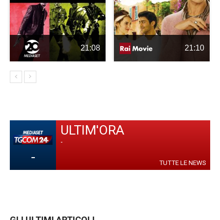
21:08
21:10
ULTIM'ORA
-
-
TUTTE LE NEWS
GLI ULTIMI ARTICOLI