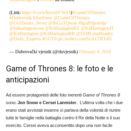
(Link:
https://t.co/wByzxbVWAJ
)
#GameOfThrones
#Dubrovnik
#JonSnow
@GameOfThrones
@GOTseries_Newz
@ItsGoTQuote
#IgraPrijestolja
@kitharingtoncom
@KitHaringtonES
@KitHaringtonIT
@KitHarington
@KitHaringtonBR
@IAMLenaHeadey
@Daily_Express
#GOT8
pic.twitter.com/6vAxTBTrlD
— Dubrovački vjesnik (@duvjesnik)
February 8, 2018
Game of Thrones 8: le foto e le
anticipazioni
Ad essere protagonisti delle foto inerenti
Game of Thrones 8
sono:
Jon Snow e Cersei Lannister
. L’ultima volta che i due
erano stati avvistati insieme si parlava della volontà di riunire
tutte le famiglie nella battaglia contro il Re della Notte e il suo
esercito. Cersei aveva acconsentito dopo una non facile