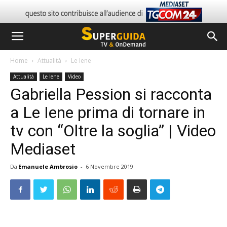
Home
Attualità
Le Iene
Attualità
Le Iene
Video
Gabriella Pession si racconta
a Le Iene prima di tornare in
tv con “Oltre la soglia” | Video
Mediaset
Da
Emanuele Ambrosio
-
6 Novembre 2019