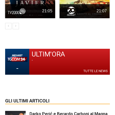
21:05
21:07
ULTIM'ORA
-
-
TUTTE LE NEWS
GLI ULTIMI ARTICOLI
Darko Perić e Berardo Carboni al Magna