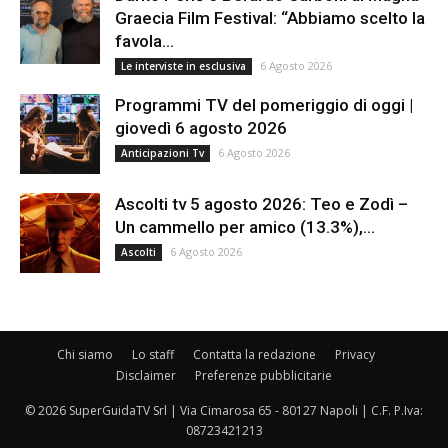
Graecia Film Festival: “Abbiamo scelto la
favola...
6 Agosto 2026
Le interviste in esclusiva
Programmi TV del pomeriggio di oggi |
giovedì 6 agosto 2026
6 Agosto 2026
Anticipazioni Tv
Ascolti tv 5 agosto 2026: Teo e Zodì –
Un cammello per amico (13.3%),...
6 Agosto 2026
Ascolti
Chi siamo
Lo staff
Contatta la redazione
Privacy
Disclaimer
Preferenze pubblicitarie
© 2026 SuperGuidaTV Srl | Via Cimarosa 65 - 80127 Napoli | C.F. P.Iva:
08723421213