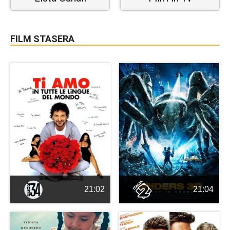
FILM STASERA
21:02
21:04