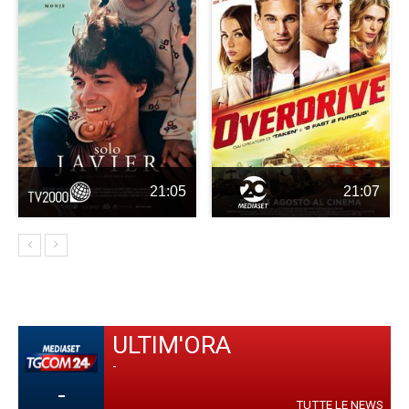
21:05
21:07
ULTIM'ORA
-
-
TUTTE LE NEWS