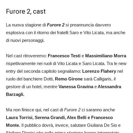
Furore 2, cast
La nuova stagione di
Furore 2
si preannuncia davvero
esplosiva con il ritorno dei fratelli Saro e Vito Licata, ma anche
di nuovi personaggi.
Nel cast ritroveremo:
Francesco Testi
e
Massimiliano Morra
rispettivamente nei ruoli di Vito Licata e Saro Licata. Tra le new
entry del seconda capitolo segnaliamo:
Lorenzo Flahery
nel
ruolo del banchiere Dotti,
Remo Girone
sarà Calligaris, il
gestore di un hotel, mentre
Vanessa
Gravina
e
Alessandra
Barzagli.
Ma non finisce qui, nel cast di
Furore 2
ci saranno anche
Laura Torrisi, Serena Grandi, Alex Belli e Francesco
Monte.
Il pubblico dovrà, invece, salutare Giuliana De Sio e
Stefano Dionisi che nella prima stagione hanno interpretato