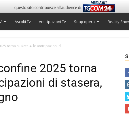
V
Ascolti Tv
Anticipazioni Tv
Soap opera
Reality Sho
25 torna su Rete 4: le anticipazioni di...
S
 confine 2025 torna
cipazioni di stasera,
ugno