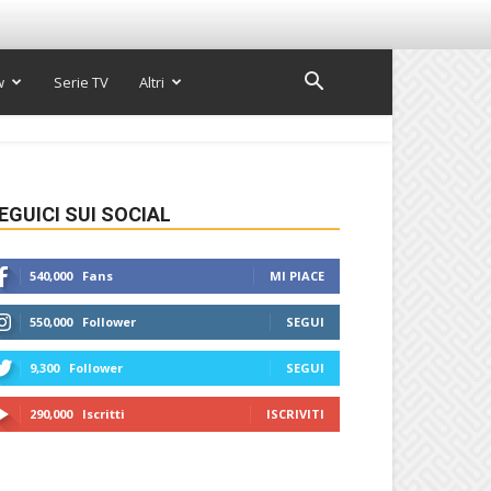
w
Serie TV
Altri
EGUICI SUI SOCIAL
540,000
Fans
MI PIACE
550,000
Follower
SEGUI
9,300
Follower
SEGUI
290,000
Iscritti
ISCRIVITI