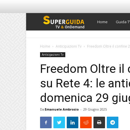
Super
Home
Guida T
Guida
Home
Anticipazioni Tv
Freedom Oltre il confine 20
Anticipazioni Tv
TV
Freedom Oltre il
su Rete 4: le anti
domenica 29 gi
Da
Emanuele Ambrosio
-
29 Giugno 2025