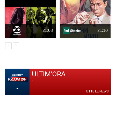
21:08
21:10
ULTIM'ORA
-
-
TUTTE LE NEWS