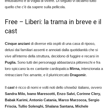
entusiasmo e di voglia di vivere. Di seguito vi diciamo tutto
quello che c’è da sapere sulla pellicola.
Free – Liberi: la trama in breve e il
cast
Cinque anziani
di diverse età ospiti di una casa di riposo,
delusi dai familiari assenti e annoiati dalla quotidianità che si
vive all’interno della struttura, decidono di fuggire e recarsi in
Puglia.
Sono tutti dei personaggi abbastanza pittoreschi e fra
loro spiccano la ex cantante cardiopatica
Mirna,
intenzionata a
rintracciare l’ex amante, e il pluriricercato
Dragomir.
Il
cast
è ricco di nomi e volti noti dello
showbiz
italiano, ovvero
Sandra Milo, Ivano Marescotti, Enzo Salvi, Corinne Clery,
Babak Karimi, Antonio Catania, Marco Marzocca, Sergio
Friscia, Tullio Solenghi, Shalana Santana, Michele