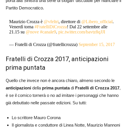
porta alla Sinistra una serie di slogan ‘discutibili’ per rilanciare il
Partito Democratico.
Maurizio Crozza è
@vfeltri
, direttore di
@Libero_official
.
Venerdì torna
#FratelliDiCrozza
! Dal 22 settembre alle
21.15 su
@nove
#canale9
.
pic.twitter.com/bavtz8qJJI
— Fratelli di Crozza (@fratellicrozza)
September 15, 2017
Fratelli di Crozza 2017, anticipazioni
prima puntata
Quello che invece non è ancora chiaro, almeno secondo le
anticipazioni
della
prima puntata
di
Fratelli di Crozza 2017
,
è se il comico tornerà o no ad imitare i personaggi che hanno
già debuttato nelle passate edizioni. Su tutti:
Lo scrittore Mauro Corona
Il giornalista e conduttore di Linea Notte, Maurizio Mannoni