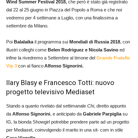
Wind Summer Festival 2018,
che però è stato già registrato
dal 22 al 25 giugno in Piazza del Popolo a Roma e che noi
vedremo per 4 settimane a Luglio, con una finalissima a
settembre da Milano.
Poi
Balalaika
il programma sui
Mondiali di Russia 2018
, con
illustri colleghi come
Belen Rodriguez e Nicola Savino
ed
infine la rivedremo a Settembre al timone del
Grande Fratello
Vip 3
con al fianco
Alfonso Signorini.
Ilary Blasy e Francesco Totti: nuovo
progetto televisivo Mediaset
Stando a quanto rivelato dal settimanale
Chi
, diretto appunto
da
Alfonso Signorini
, e anticipato da
Gabriele Parpiglia
su
IG, la bionda Showgirl potrebbe prendere parte ad un progetto
per Mediaset, coinvolgendo il marito in una sit- com in stile
Casa Vianello
.