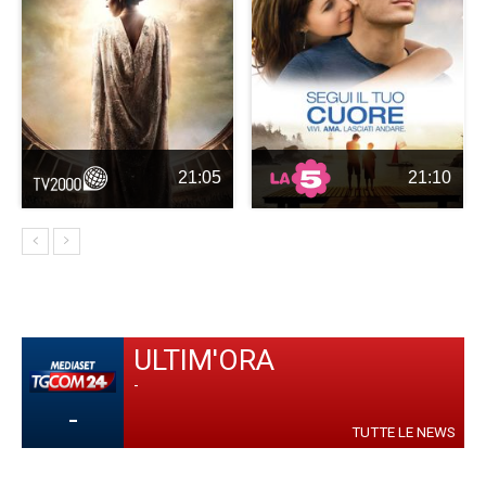
21:05
21:10
ULTIM'ORA
-
-
TUTTE LE NEWS