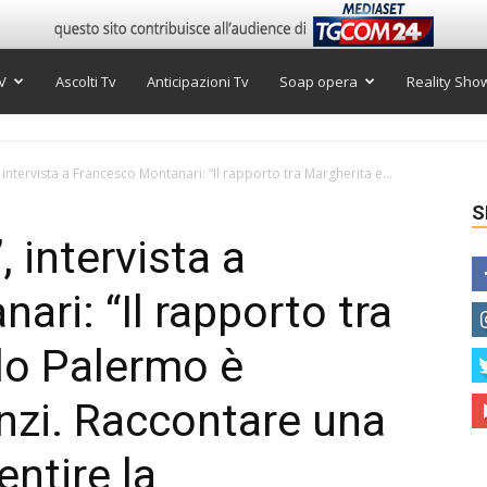
V
Ascolti Tv
Anticipazioni Tv
Soap opera
Reality Sho
, intervista a Francesco Montanari: “Il rapporto tra Margherita e...
S
, intervista a
ri: “Il rapporto tra
lo Palermo è
enzi. Raccontare una
entire la