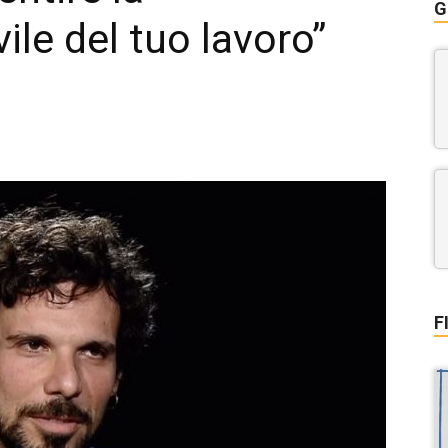
G
ile del tuo lavoro”
F