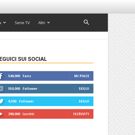
w
Serie TV
Altri
EGUICI SUI SOCIAL
540,000
Fans
MI PIACE
550,000
Follower
SEGUI
9,300
Follower
SEGUI
290,000
Iscritti
ISCRIVITI