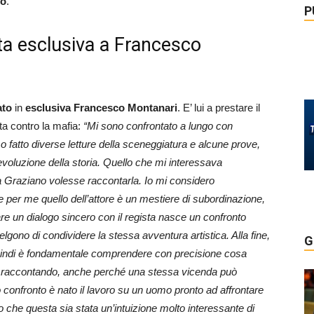
io
.
P
sta esclusiva a Francesco
ato
in
esclusiva
Francesco Montanari
. E’ lui a prestare il
tta contro la mafia:
“Mi sono confrontato a lungo con
o fatto diverse letture della sceneggiatura e alcune prove,
evoluzione della storia. Quello che mi interessava
a Graziano volesse raccontarla. Io mi considero
 per me quello dell’attore è un mestiere di subordinazione,
are un dialogo sincero con il regista nasce un confronto
elgono di condividere la stessa avventura artistica. Alla fine,
G
, quindi è fondamentale comprendere con precisione cosa
sta raccontando, anche perché una stessa vicenda può
o confronto è nato il lavoro su un uomo pronto ad affrontare
o che questa sia stata un’intuizione molto interessante di