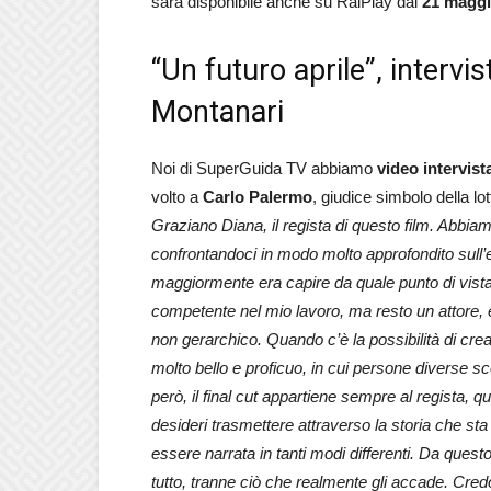
sarà disponibile anche su RaiPlay dal
21 magg
“Un futuro aprile”, intervi
Montanari
Noi di SuperGuida TV abbiamo
video intervist
volto a
Carlo Palermo
, giudice simbolo della lo
Graziano Diana, il regista di questo film. Abbiam
confrontandoci in modo molto approfondito sull’
maggiormente era capire da quale punto di vist
competente nel mio lavoro, ma resto un attore, e
non gerarchico. Quando c’è la possibilità di cre
molto bello e proficuo, in cui persone diverse sc
però, il final cut appartiene sempre al regista
desideri trasmettere attraverso la storia che 
essere narrata in tanti modi differenti. Da quest
tutto, tranne ciò che realmente gli accade. Cred