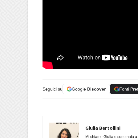
Seguici su
Google
Discover
Fonti
Pre
Giulia Bertollini
Mi chiamo Giulia e sono nata a 