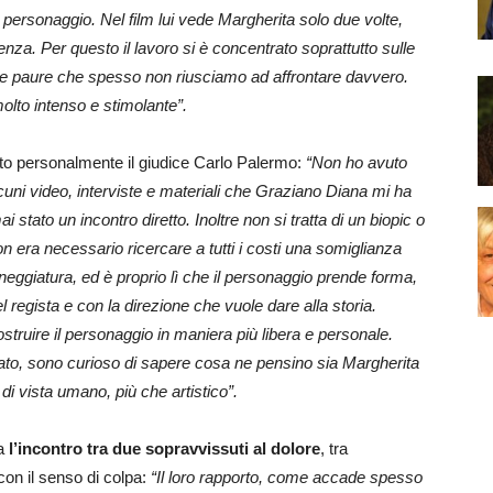
 personaggio. Nel film lui vede Margherita solo due volte,
za. Per questo il lavoro si è concentrato soprattutto sulle
ulle paure che spesso non riusciamo ad affrontare davvero.
molto intenso e stimolante”.
ato personalmente il giudice Carlo Palermo:
“Non ho avuto
ni video, interviste e materiali che Graziano Diana mi ha
stato un incontro diretto. Inoltre non si tratta di un biopic o
 era necessario ricercare a tutti i costi una somiglianza
ceneggiatura, ed è proprio lì che il personaggio prende forma,
l regista e con la direzione che vuole dare alla storia.
ruire il personaggio in maniera più libera e personale.
nato, sono curioso di sapere cosa ne pensino sia Margherita
di vista umano, più che artistico”.
ma
l’incontro tra due sopravvissuti al dolore
, tra
on il senso di colpa:
“Il loro rapporto, come accade spesso