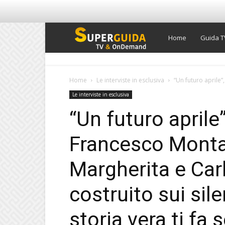
Super
Home
Guida T
Guida
Home
Le interviste in esclusiva
“Un futuro aprile”
Le interviste in esclusiva
TV
“Un futuro aprile”
Francesco Montana
Margherita e Car
costruito sui sil
storia vera ti fa s