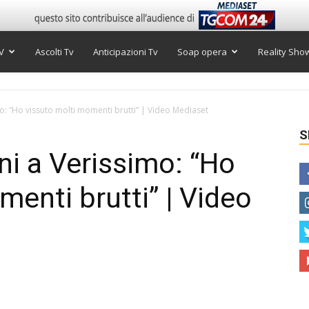
V
Ascolti Tv
Anticipazioni Tv
Soap opera
Reality Sho
o: “Ho vissuto molti momenti brutti” | Video Mediaset
S
i a Verissimo: “Ho
menti brutti” | Video