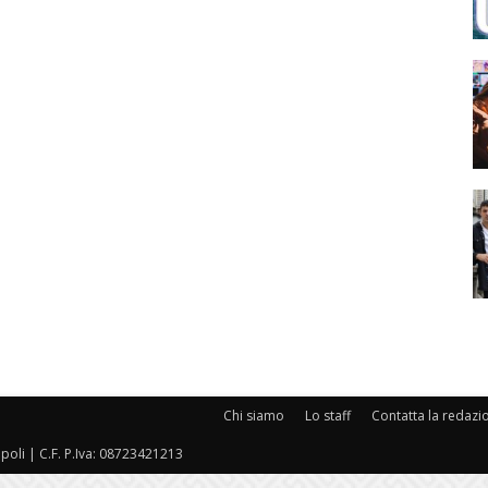
Chi siamo
Lo staff
Contatta la redazi
oli | C.F. P.Iva: 08723421213