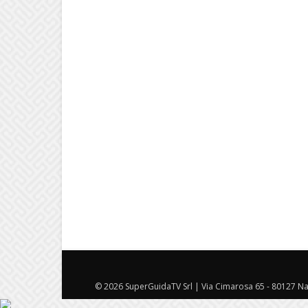
© 2026 SuperGuidaTV Srl | Via Cimarosa 65 - 80127 Nap