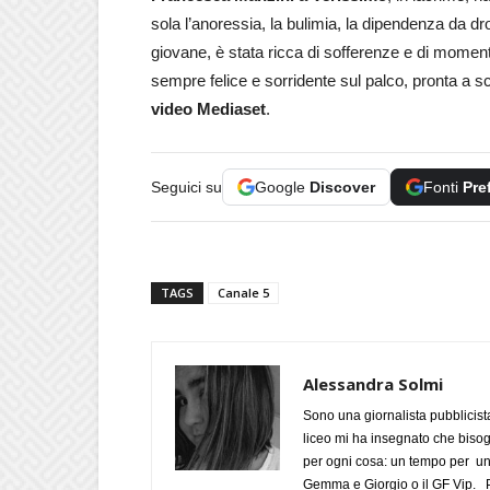
sola l’anoressia, la bulimia, la dipendenza da d
giovane, è stata ricca di sofferenze e di momenti 
sempre felice e sorridente sul palco, pronta a sche
video Mediaset
.
Seguici su
Google
Discover
Fonti
Pre
TAGS
Canale 5
Alessandra Solmi
Sono una giornalista pubblicist
liceo mi ha insegnato che biso
per ogni cosa: un tempo per un
Gemma e Giorgio o il GF Vip. Po