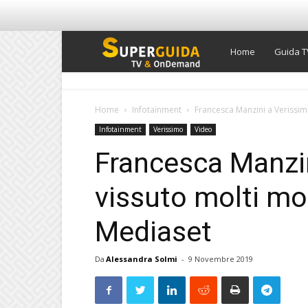
Super
Home
Guida T
Guida
Home
Infotainment
Francesca Manzini a Verissim
Infotainment
Verissimo
Video
TV
Francesca Manzin
vissuto molti mo
Mediaset
Da
Alessandra Solmi
-
9 Novembre 2019