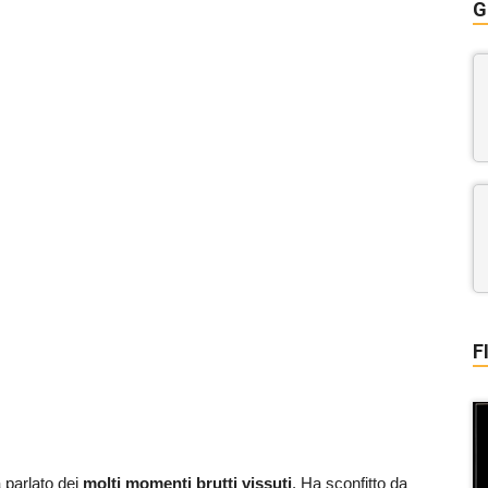
G
F
a parlato dei
molti momenti brutti vissuti
. Ha sconfitto da