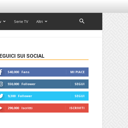
w
Serie TV
Altri
EGUICI SUI SOCIAL
540,000
Fans
MI PIACE
550,000
Follower
SEGUI
9,300
Follower
SEGUI
290,000
Iscritti
ISCRIVITI