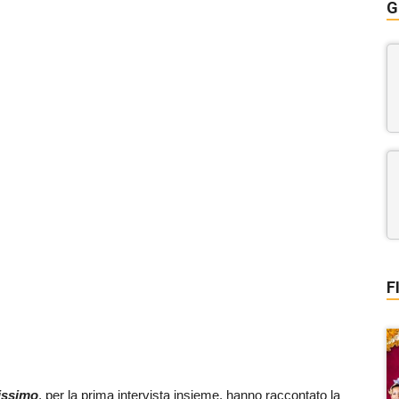
G
F
issimo
, per la prima intervista insieme, hanno raccontato la