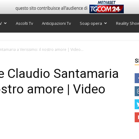
V
Ascolti Tv
Anticipazioni Tv
Soap opera
Reality Sho
ntamaria a Verissimo: il nostro amore | Video...
S
e Claudio Santamaria
ostro amore | Video