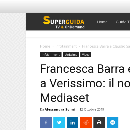
Super
Home
Guida T
Guida
Home
Infotainment
Francesca Barra e Claudio Sa
Infotainment
Verissimo
Video
TV
Francesca Barra 
a Verissimo: il n
Mediaset
Da
Alessandra Solmi
-
12 Ottobre 2019