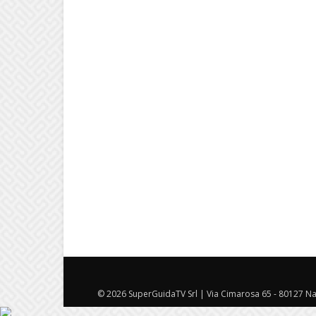
© 2026 SuperGuidaTV Srl | Via Cimarosa 65 - 80127 Nap