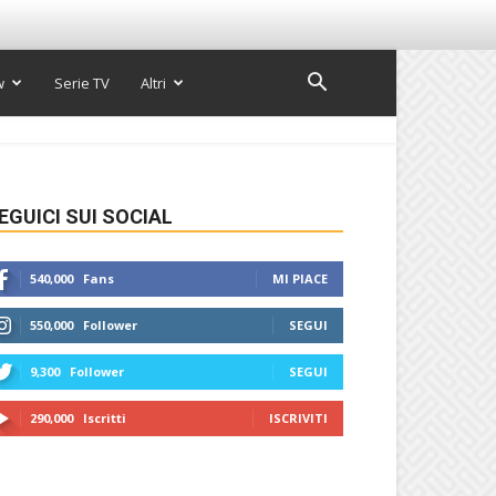
w
Serie TV
Altri
EGUICI SUI SOCIAL
540,000
Fans
MI PIACE
550,000
Follower
SEGUI
9,300
Follower
SEGUI
290,000
Iscritti
ISCRIVITI