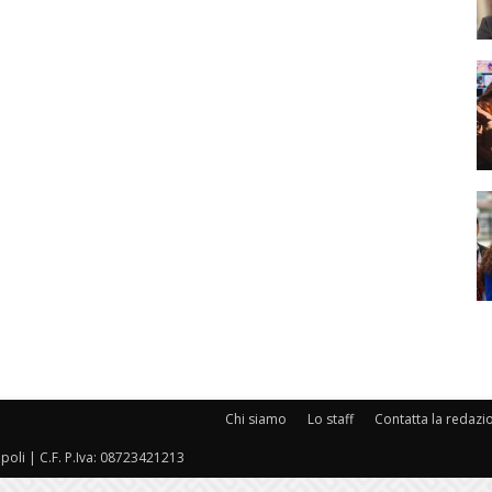
Chi siamo
Lo staff
Contatta la redazi
oli | C.F. P.Iva: 08723421213