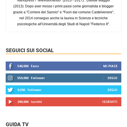
"Nanopress"/"Televisionando" (2013 - 2017); "Davide Maggio"
(2013). Dopo aver mosso i primi passi come giornalista e blogger
grazie a "Corriere del Sannio" e "Fuori dal comune Castelvenere",
nel 2014 conseguo anche la laurea in Scienze e tecniche
psicologiche all'Università degli Studi di Napoli "Federico II".
SEGUICI SUI SOCIAL
540,000
Fans
MI PIACE
550,000
Follower
SEGUI
9,300
Follower
SEGUI
290,000
Iscritti
ISCRIVITI
GUIDA TV