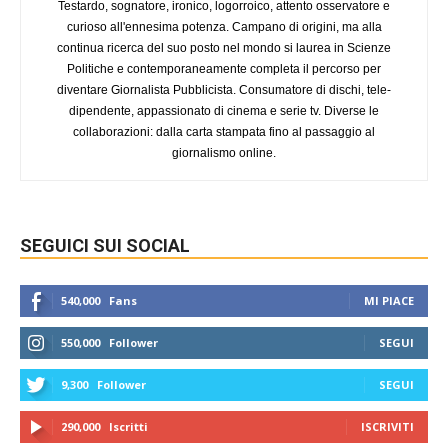
Testardo, sognatore, ironico, logorroico, attento osservatore e
curioso all'ennesima potenza. Campano di origini, ma alla
continua ricerca del suo posto nel mondo si laurea in Scienze
Politiche e contemporaneamente completa il percorso per
diventare Giornalista Pubblicista. Consumatore di dischi, tele-
dipendente, appassionato di cinema e serie tv. Diverse le
collaborazioni: dalla carta stampata fino al passaggio al
giornalismo online.
SEGUICI SUI SOCIAL
540,000
Fans
MI PIACE
550,000
Follower
SEGUI
9,300
Follower
SEGUI
290,000
Iscritti
ISCRIVITI