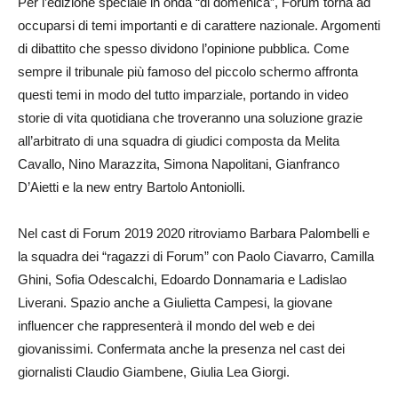
Per l’edizione speciale in onda “di domenica”, Forum torna ad
occuparsi di temi importanti e di carattere nazionale. Argomenti
di dibattito che spesso dividono l’opinione pubblica. Come
sempre il tribunale più famoso del piccolo schermo affronta
questi temi in modo del tutto imparziale, portando in video
storie di vita quotidiana che troveranno una soluzione grazie
all’arbitrato di una squadra di giudici composta da Melita
Cavallo, Nino Marazzita, Simona Napolitani, Gianfranco
D’Aietti e la new entry Bartolo Antoniolli.
Nel cast di Forum 2019 2020 ritroviamo Barbara Palombelli e
la squadra dei “ragazzi di Forum” con Paolo Ciavarro, Camilla
Ghini, Sofia Odescalchi, Edoardo Donnamaria e Ladislao
Liverani. Spazio anche a Giulietta Campesi, la giovane
influencer che rappresenterà il mondo del web e dei
giovanissimi. Confermata anche la presenza nel cast dei
giornalisti Claudio Giambene, Giulia Lea Giorgi.