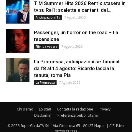
TIM Summer Hits 2026 Remix stasera in
tv su Rai1: scaletta e cantanti del...
7 Agosto 2026
Anticipazioni Tv
Passenger, un horror on the road – La
recensione
7 Agosto 2026
Film da vedere
La Promessa, anticipazioni settimanali
dall’8 al 14 agosto: Ricardo lascia la
tenuta, torna Pia
7 Agosto 2026
La Promessa
Chi siamo
Lo staff
Contatta la redazione
Privacy
Disclaimer
Preferenze pubblicitarie
© 2026 SuperGuidaTV Srl | Via Cimarosa 65 - 80127 Napoli | C.F. P.Iva:
08723421213