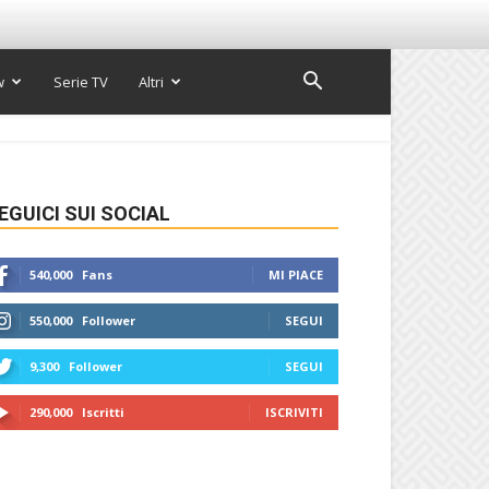
w
Serie TV
Altri
EGUICI SUI SOCIAL
540,000
Fans
MI PIACE
550,000
Follower
SEGUI
9,300
Follower
SEGUI
290,000
Iscritti
ISCRIVITI