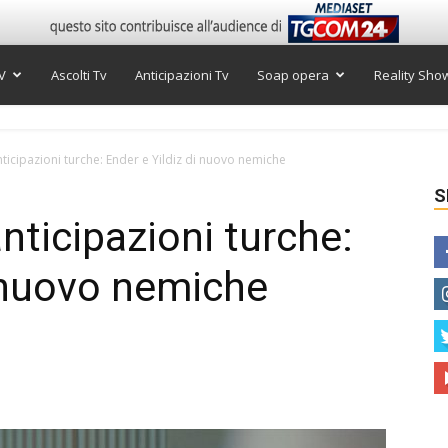
V
Ascolti Tv
Anticipazioni Tv
Soap opera
Reality Sho
nticipazioni turche: Ender e Yildiz di nuovo nemiche
S
anticipazioni turche:
i nuovo nemiche