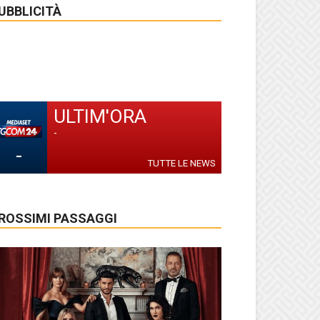
UBBLICITÀ
ULTIM'ORA
-
-
TUTTE LE NEWS
ROSSIMI PASSAGGI