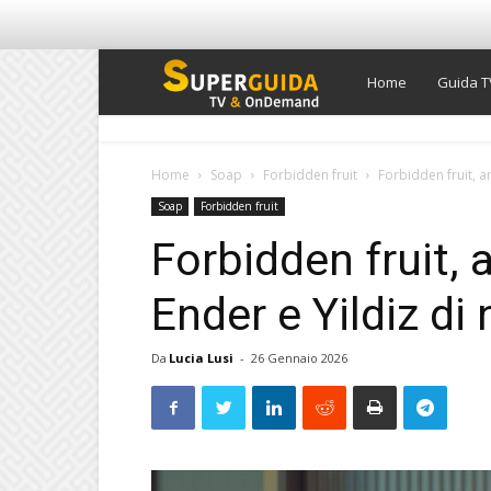
Super
Home
Guida T
Guida
Home
Soap
Forbidden fruit
Forbidden fruit, a
Soap
Forbidden fruit
TV
Forbidden fruit, 
Ender e Yildiz d
Da
Lucia Lusi
-
26 Gennaio 2026