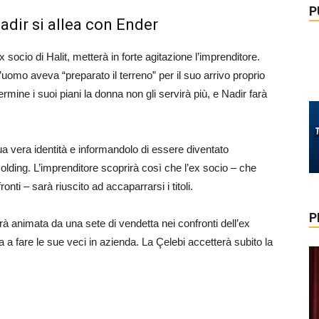
P
Nadir si allea con Ender
ex socio di Halit, metterà in forte agitazione l’imprenditore.
uomo aveva “preparato il terreno” per il suo arrivo proprio
ermine i suoi piani la donna non gli servirà più, e Nadir farà
sua vera identità e informandolo di essere diventato
Holding. L’imprenditore scoprirà così che l’ex socio – che
nti – sarà riuscito ad accaparrarsi i titoli.
P
 animata da una sete di vendetta nei confronti dell’ex
 a fare le sue veci in azienda. La Çelebi accetterà subito la