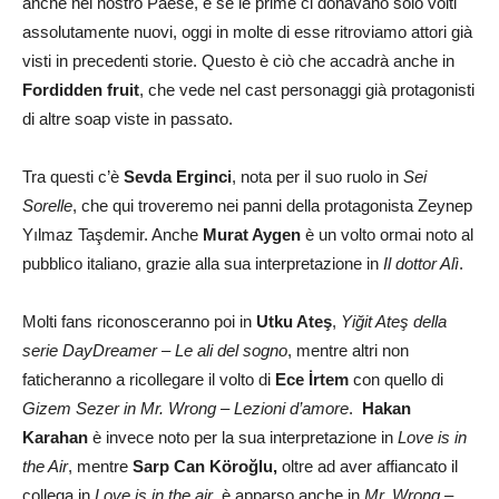
anche nel nostro Paese, e se le prime ci donavano solo volti
assolutamente nuovi, oggi in molte di esse ritroviamo attori già
visti in precedenti storie. Questo è ciò che accadrà anche in
Fordidden fruit
, che vede nel cast personaggi già protagonisti
di altre soap viste in passato.
Tra questi c’è
Sevda Erginci
, nota per il suo ruolo in
Sei
Sorelle
, che qui troveremo nei panni della protagonista Zeynep
Yılmaz Taşdemir. Anche
Murat Aygen
è un volto ormai noto al
pubblico italiano, grazie alla sua interpretazione in
Il dottor Alì
.
Molti fans riconosceranno poi in
Utku Ateş
,
Yiğit Ateş della
serie DayDreamer – Le ali del sogno
, mentre altri non
faticheranno a ricollegare il volto di
Ece İrtem
con quello di
Gizem Sezer in Mr. Wrong – Lezioni d’amore
.
Hakan
Karahan
è invece noto per la sua interpretazione in
Love is in
the Air
, mentre
Sarp Can Köroğlu,
oltre ad aver affiancato il
collega in
Love is in the air
, è apparso anche in
Mr. Wrong –