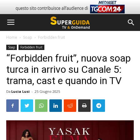
Home
Soap
Forbidden fruit
Soap
Forbidden fruit
“Forbidden fruit”, nuova soap
turca in arrivo su Canale 5:
trama, cast e quando in TV
Da
Lucia Lusi
-
25 Giugno 2025