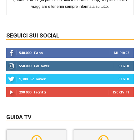
guardare la TV (in particolare film romantici e soap). Mi piace molto
viaggiare e tenermi sempre informata su tutto.
SEGUICI SUI SOCIAL
540,000
Fans
MI PIACE
550,000
Follower
SEGUI
9,300
Follower
SEGUI
290,000
Iscritti
ISCRIVITI
GUIDA TV