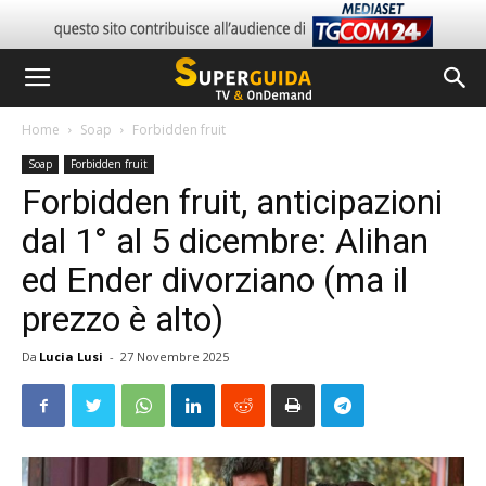
Home
Soap
Forbidden fruit
Soap
Forbidden fruit
Forbidden fruit, anticipazioni
dal 1° al 5 dicembre: Alihan
ed Ender divorziano (ma il
prezzo è alto)
Da
Lucia Lusi
-
27 Novembre 2025