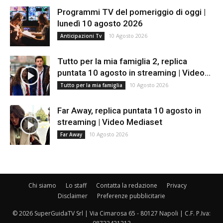
Programmi TV del pomeriggio di oggi |
lunedì 10 agosto 2026
10 Agosto 2026
Anticipazioni Tv
Tutto per la mia famiglia 2, replica
puntata 10 agosto in streaming | Video...
10 Agosto 2026
Tutto per la mia famiglia
Far Away, replica puntata 10 agosto in
streaming | Video Mediaset
10 Agosto 2026
Far Away
Chi siamo
Lo staff
Contatta la redazione
Privacy
Disclaimer
Preferenze pubblicitarie
© 2026 SuperGuidaTV Srl | Via Cimarosa 65 - 80127 Napoli | C.F. P.Iva: