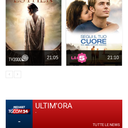
21:05
21:10
ULTIM'ORA
-
-
TUTTE LE NEWS