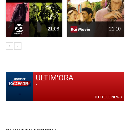
21:08
21:10
ULTIM'ORA
-
-
TUTTE LE NEWS