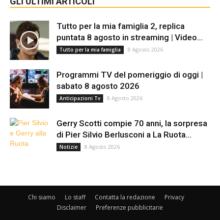
GLI ULTIMI ARTICOLI
Tutto per la mia famiglia 2, replica
puntata 8 agosto in streaming | Video...
8 Agosto 2026
Tutto per la mia famiglia
Programmi TV del pomeriggio di oggi |
sabato 8 agosto 2026
8 Agosto 2026
Anticipazioni Tv
Gerry Scotti compie 70 anni, la sorpresa
di Pier Silvio Berlusconi a La Ruota...
8 Agosto 2026
Notizie
Chi siamo
Lo staff
Contatta la redazione
Privacy
Disclaimer
Preferenze pubblicitarie