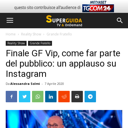
Home
Reality Show
Grande Fratello
Reality Show
Grande Fratello
Finale GF Vip, come far parte
del pubblico: un applauso su
Instagram
Da
Alessandra Solmi
-
7 Aprile 2020