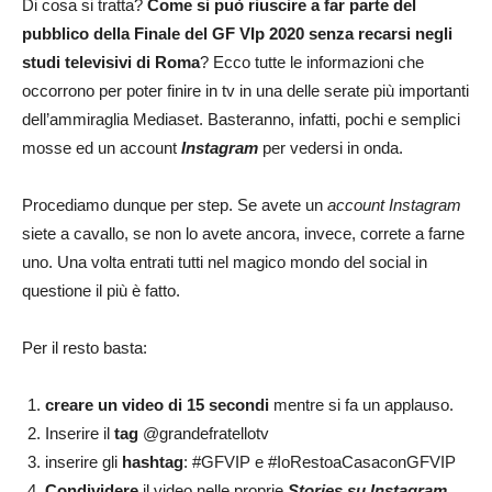
Di cosa si tratta?
Come si può riuscire a far parte del
pubblico della Finale del GF VIp 2020 senza recarsi negli
studi televisivi di Roma
? Ecco tutte le informazioni che
occorrono per poter finire in tv in una delle serate più importanti
dell’ammiraglia Mediaset. Basteranno, infatti, pochi e semplici
mosse ed un account
Instagram
per vedersi in onda.
Procediamo dunque per step. Se avete un
account Instagram
siete a cavallo, se non lo avete ancora, invece, correte a farne
uno. Una volta entrati tutti nel magico mondo del social in
questione il più è fatto.
Per il resto basta:
creare un video di 15 secondi
mentre si fa un applauso.
Inserire il
tag
@grandefratellotv
inserire gli
hashtag
: #GFVIP e #IoRestoaCasaconGFVIP
Condividere
il video nelle proprie
Stories su Instagram
.