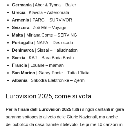
Germania
| Abor & Tynna – Baller
Grecia
| Klavdia – Asteromáta
Armenia
| PARG – SURVIVOR
Svizzera
| Zoë Më – Voyage
Malta
| Miriana Conte – SERVING
Portogallo
| NAPA – Deslocado
Denimarca
| Sissal – Hallucination
Svezia
| KAJ – Bara Bada Bastu
Francia
| Louane – maman
San Marino
| Gabry Ponte – Tutta L’Italia
Albania
| Shkodra Elektronike – Zjerm
Eurovision 2025, come si vota
Per la
finale dell’Eurovision 2025
tutti i singoli cantanti in gara
saranno sottoposto al voto delle Giurie Nazionali, ma anche
del pubblico da casa tramite il televoto. Le prime 10 canzoni in