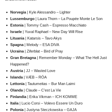
Norvegia
| Kyle Alessandro – Lighter
Lussemburgo
| Laura Thorn – La Poupée Monte Le Son
Estonia
| Tommy Cash – Espresso Macchiato
Israele
| Yuval Raphael – New Day Will Rise
Lituania
| Katarsis – Tavo Akys
Spagna
| Melody – ESA DIVA
Ucraina
| Ziferblat – Bird of Pray
Gran Bretagna
| Remember Monday – What The Hell Just
Happened?
Austria
| JJ – Wasted Love
Islanda
| VÆB – RÓA
Lettonia
| Tautumeitas – Bur Man Laimi
Olanda
| Claude – C’est La Vie
Finlandia
| Erika Vikman – ICH KOMME
Italia
| Lucio Corsi – Volevo Essere Un Duro
Polonia
| Justyna Steczkowska – GAJA