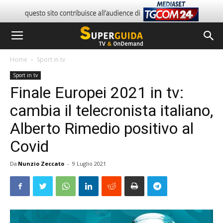
Home
Sport in tv
Sport in tv
Finale Europei 2021 in tv:
cambia il telecronista italiano,
Alberto Rimedio positivo al
Covid
Da
Nunzio Zeccato
-
9 Luglio 2021