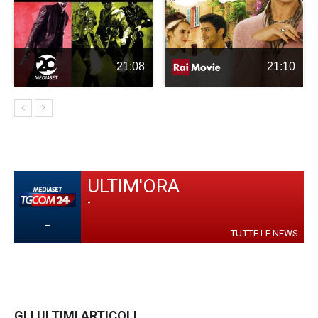
21:08
21:10
ULTIM'ORA
-
-
TUTTE LE NEWS
GLI ULTIMI ARTICOLI