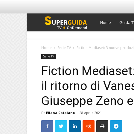
Super
Home
Guida T
Guida
Home
Serie TV
Fiction Mediaset: 3 nuove produzio
Serie TV
TV
Fiction Mediaset
il ritorno di Van
Giuseppe Zeno e
Da
Eliana Catalano
-
28 Aprile 2021