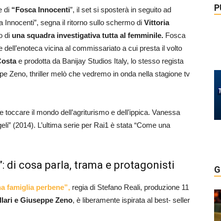
P
e di
“Fosca Innocenti
”, il set si sposterà in seguito ad
ca Innocenti”, segna il ritorno sullo schermo di
Vittoria
o di
una squadra investigativa tutta al femminile.
Fosca
 dell’enoteca vicina al commissariato a cui presta il volto
Costa
e prodotta da Banijay Studios Italy, lo stesso regista
pe Zeno, thriller melò che vedremo in onda nella stagione tv
 toccare il mondo dell’agriturismo e dell’ippica. Vanessa
eli” (2014). L’ultima serie per Rai1 è stata “Come una
: di cosa parla, trama e protagonisti
G
na famiglia perbene”,
regia di Stefano Reali, produzione 11
lari e Giuseppe Zeno
, è liberamente ispirata al best- seller