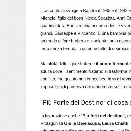
Il racconto si svolge a Bari tra il 1985 e il 1992 e
Michele, figlio del boss Nicola Straziota. Anni O
quartieri della Bari vecchia rincorrendosi e vive
grandi, Giuseppe e Vincenzo. È una bambina pic
un modo di fare burbero e insolente tanto da g
terra senza tempo, in un rione fatto di soprusi subìt
Ma aldilà delle figure fraterne
il punto fermo de
adulta dove il sentimento fraterno si trasforma i
conflitto, ma questo non impedisce
loro di viv
impossibile, li preserva dal rancore verso il re
“Più Forte del Destino” di cosa 
In lavorazione anche “
Più forti del destino”,
re
Protagonisti
Giulia Bevilacqua, Laura Chiatti,
adattamento della serie-evento francese “
Le Baz