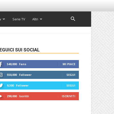
w
Serie TV
Altri
EGUICI SUI SOCIAL
540,000
Fans
MI PIACE
550,000
Follower
SEGUI
9,300
Follower
SEGUI
290,000
Iscritti
ISCRIVITI