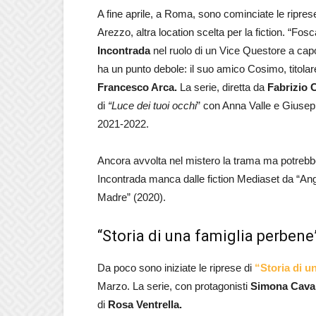
A fine aprile, a Roma, sono cominciate le ripres
Arezzo, altra location scelta per la fiction. “Fos
Incontrada
nel ruolo di un Vice Questore a cap
ha un punto debole: il suo amico Cosimo, titolare
Francesco Arca.
La serie, diretta da
Fabrizio 
di
“Luce dei tuoi occhi
” con Anna Valle e Giusep
2021-2022.
Ancora avvolta nel mistero la trama ma potrebbe
Incontrada manca dalle fiction Mediaset da “Ang
Madre” (2020).
“Storia di una famiglia perbene”
Da poco sono iniziate le riprese di
“Storia di u
Marzo. La serie, con protagonisti
Simona Caval
di
Rosa Ventrella.