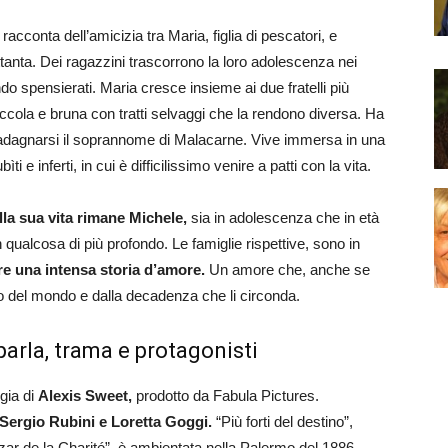
 racconta dell’amicizia tra Maria, figlia di pescatori, e
ttanta. Dei ragazzini trascorrono la loro adolescenza nei
ndo spensierati. Maria cresce insieme ai due fratelli più
cola e bruna con tratti selvaggi che la rendono diversa. Ha
uadagnarsi il soprannome di Malacarne. Vive immersa in una
i e inferti, in cui è difficilissimo venire a patti con la vita.
lla sua vita rimane Michele,
sia in adolescenza che in età
n qualcosa di più profondo. Le famiglie rispettive, sono in
ere una intensa storia d’amore.
Un amore che, anche se
sto del mondo e dalla decadenza che li circonda.
parla, trama e protagonisti
gia di
Alexis Sweet,
prodotto da Fabula Pictures.
 Sergio Rubini e Loretta Goggi.
“Più forti del destino”,
ar de la Charité”,
è ambientata nella Palermo del 1886.