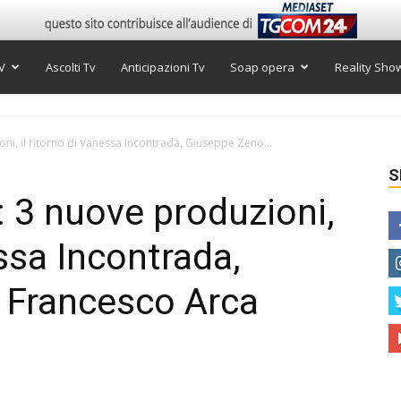
V
Ascolti Tv
Anticipazioni Tv
Soap opera
Reality Sho
ni, il ritorno di Vanessa Incontrada, Giuseppe Zeno...
S
: 3 nuove produzioni,
essa Incontrada,
 Francesco Arca