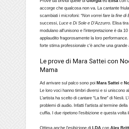
Prove da brividi quelle di
Giorgia
ed
Elisa
con u
accorge che qualcosa non va. La cantante friul
scambiati i microfoni:
“Non vorrei fare la fine di
successi,
Luce
e
Di Sole e D’Azzurro
. Elisa ti
modulano all’unisono e l’interpretazione è da 10 e 
applaudito fragorosamente la loro performance. G
forte stima professionale c’è anche una grande 
Le prove di Mara Sattei con Noe
Mama
Ad arrivare sul palco sono poi
Mara Sattei
e
No
Le loro voci hanno timbri diversi e si uniscono all
L’artista ha scelto di cantare “La fine” di Nesli
problemi di audio. Infatti l’artista al termine del
cuffia. I due ripetono l’esibizione e questa volta 
Ottima anche l’esibizione di
LDA
con
Alex Britt