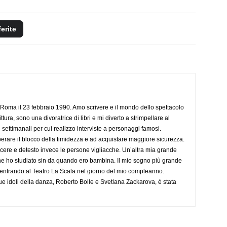
ferite
Roma il 23 febbraio 1990. Amo scrivere e il mondo dello spettacolo
ttura, sono una divoratrice di libri e mi diverto a strimpellare al
 settimanali per cui realizzo interviste a personaggi famosi.
rare il blocco della timidezza e ad acquistare maggiore sicurezza.
cere e detesto invece le persone vigliacche. Un’altra mia grande
he ho studiato sin da quando ero bambina. Il mio sogno più grande
 entrando al Teatro La Scala nel giorno del mio compleanno.
ue idoli della danza, Roberto Bolle e Svetlana Zackarova, è stata