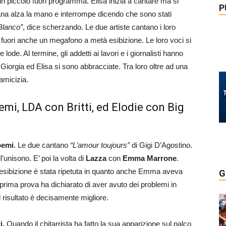
n piccolo fuori programma. Elisa inizia a cantare ma si
P
ana alza la mano e interrompe dicendo che sono stati
 Blanco”
, dice scherzando. Le due artiste cantano i loro
ra fuori anche un megafono a metà esibizione. Le loro voci si
lode. Al termine, gli addetti ai lavori e i giornalisti hanno
iorgia ed Elisa si sono abbracciate. Tra loro oltre ad una
amicizia.
mi, LDA con Britti, ed Elodie con Big
emi
. Le due cantano
“L’amour toujours”
di Gigi D’Agostino.
’unisono. E’ poi la volta di
Lazza
con
Emma Marrone
.
. L’esibizione è stata ripetuta in quanto anche Emma aveva
G
la prima prova ha dichiarato di aver avuto dei problemi in
il risultato è decisamente migliore.
i.
Quando il chitarrista ha fatto la sua apparizione sul palco