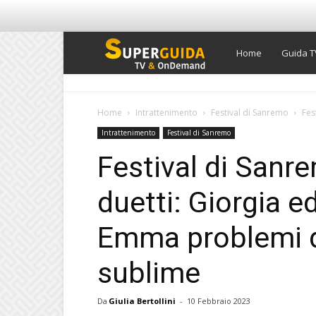
Super
Home
Guida T
Guida
Home
Intrattenimento
Festival di Sanremo
Fes
Intrattenimento
Festival di Sanremo
TV
Festival di Sanre
duetti: Giorgia ed
Emma problemi di
sublime
Da
Giulia Bertollini
-
10 Febbraio 2023