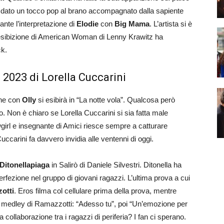
ha dato un tocco pop al brano accompagnato dalla sapiente
lante l’interpretazione di
Elodie
con
Big Mama
. L’artista si è
l’esibizione di American Woman di Lenny Krawitz ha
ck.
o 2023 di Lorella Cuccarini
he con
Olly
si esibirà in “La notte vola”. Qualcosa però
. Non è chiaro se Lorella Cuccarini si sia fatta male
girl e insegnante di Amici riesce sempre a catturare
Cuccarini fa davvero invidia alle ventenni di oggi.
Ditonellapiaga
in Salirò di Daniele Silvestri. Ditonella ha
erfezione nel gruppo di giovani ragazzi. L’ultima prova a cui
otti
. Eros filma col cellulare prima della prova, mentre
 un medley di Ramazzotti: “Adesso tu”, poi “Un’emozione per
a collaborazione tra i ragazzi di periferia? I fan ci sperano.