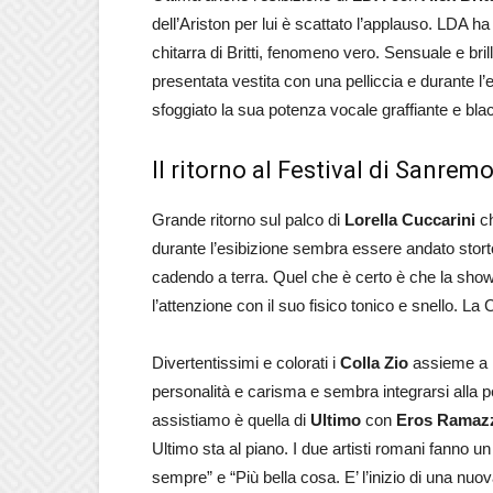
dell’Ariston per lui è scattato l’applauso. LDA 
chitarra di Britti, fenomeno vero. Sensuale e bril
presentata vestita con una pelliccia e durante 
sfoggiato la sua potenza vocale graffiante e bla
Il ritorno al Festival di Sanrem
Grande ritorno sul palco di
Lorella Cuccarini
c
durante l’esibizione sembra essere andato storto
cadendo a terra. Quel che è certo è che la show
l’attenzione con il suo fisico tonico e snello. La 
Divertentissimi e colorati i
Colla Zio
assieme a
personalità e carisma e sembra integrarsi alla p
assistiamo è quella di
Ultimo
con
Eros Ramazz
Ultimo sta al piano. I due artisti romani fanno
sempre” e “Più bella cosa. E’ l’inizio di una nuov