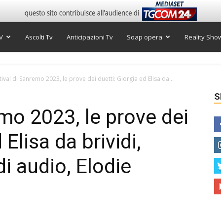
V
Ascolti Tv
Anticipazioni Tv
Soap opera
Reality Sho
tival di Sanremo 2023, le prove dei duetti: Giorgia ed Elisa da...
S
mo 2023, le prove dei
 Elisa da brividi,
 audio, Elodie