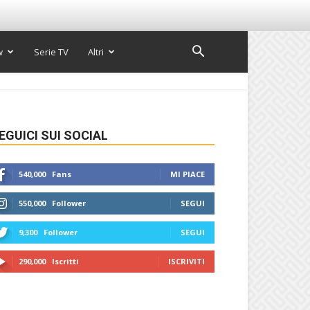
w
Serie TV
Altri
EGUICI SUI SOCIAL
540,000
Fans
MI PIACE
550,000
Follower
SEGUI
9,300
Follower
SEGUI
290,000
Iscritti
ISCRIVITI