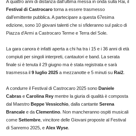
A quattro anni di distanza dall’ultima messa in onda sulla Rai, il
Festival di Castrocaro
torna a essere trasmesso
dall’emittente pubblica. A partecipare a questa 67esima
edizione, sono 10 giovani talenti che si sfideranno sul palco di
Piazza d’Armi a Castrocaro Terme e Terra del Sole.
La gara canora è infatti aperta a chi ha tra i 15 e i 36 anni di età
compiuti per singoli interpreti, cantautori e band. La serata
finale si è tenuta il 29 giugno ma è stata registrata e sarà
trasmessa il
9 luglio 2025
a mezzanotte e 5 minuti su
Rai2
.
A condurre il Festival di Castrocaro 2025 sono
Daniele
Cabras
e
Carolina Rey
mentre la giuria di qualità è composta
dal Maestro
Beppe Vessicchio
, dalla cantante
Serena
Brancale
e da
Clementino
. Non mancheranno ospiti musicali
come
Settembre
, vincitore delle Giovani proposte al Festival
di Sanremo 2025, e
Alex Wyse
.