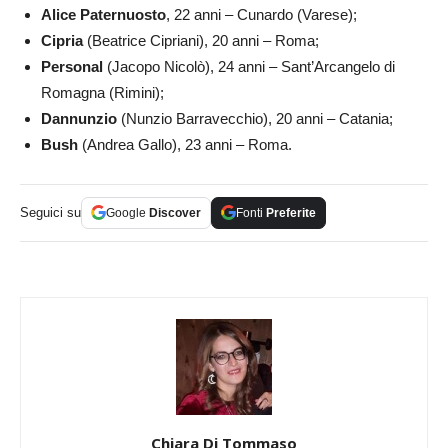
Alice Paternuosto
, 22 anni – Cunardo (Varese);
Cipria
(Beatrice Cipriani), 20 anni – Roma;
Personal
(Jacopo Nicolò), 24 anni – Sant’Arcangelo di
Romagna (Rimini);
Dannunzio
(Nunzio Barravecchio), 20 anni – Catania;
Bush
(Andrea Gallo), 23 anni – Roma.
Seguici su
Google
Discover
Fonti
Preferite
Chiara Di Tommaso