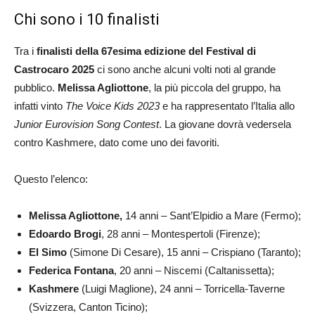
Chi sono i 10 finalisti
Tra i
finalisti della 67esima edizione del Festival di
Castrocaro 2025
ci sono anche alcuni volti noti al grande
pubblico.
Melissa Agliottone
, la più piccola del gruppo, ha
infatti vinto
The Voice Kids 2023
e ha rappresentato l’Italia allo
Junior Eurovision Song Contest
. La giovane dovrà vedersela
contro Kashmere, dato come uno dei favoriti.
Questo l’elenco:
Melissa Agliottone,
14 anni – Sant’Elpidio a Mare (Fermo);
Edoardo Brogi
, 28 anni – Montespertoli (Firenze);
El Simo
(Simone Di Cesare), 15 anni – Crispiano (Taranto);
Federica Fontana
, 20 anni – Niscemi (Caltanissetta);
Kashmere
(Luigi Maglione), 24 anni – Torricella-Taverne
(Svizzera, Canton Ticino);