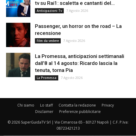
tv su Rai1: scaletta e cantanti del...
7 Agosto 2026
Anticipazioni Tv
Passenger, un horror on the road – La
recensione
7 Agosto 2026
Film da vedere
La Promessa, anticipazioni settimanali
dall’8 al 14 agosto: Ricardo lascia la
tenuta, torna Pia
7 Agosto 2026
La Promessa
Chi siamo
Lo staff
Contatta la redazione
Privacy
Disclaimer
Preferenze pubblicitarie
© 2026 SuperGuidaTV Srl | Via Cimarosa 65 - 80127 Napoli | C.F. P.Iva:
08723421213