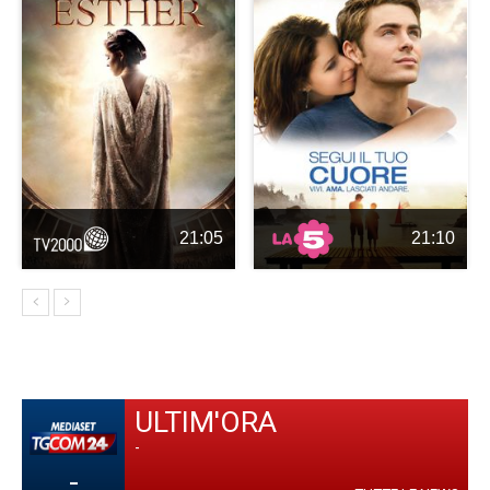
21:05
21:10
ULTIM'ORA
-
-