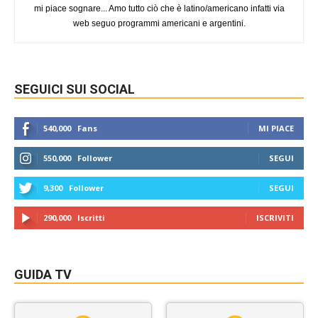
mi piace sognare... Amo tutto ciò che è latino/americano infatti via
web seguo programmi americani e argentini.
SEGUICI SUI SOCIAL
540,000
Fans
MI PIACE
550,000
Follower
SEGUI
9,300
Follower
SEGUI
290,000
Iscritti
ISCRIVITI
GUIDA TV