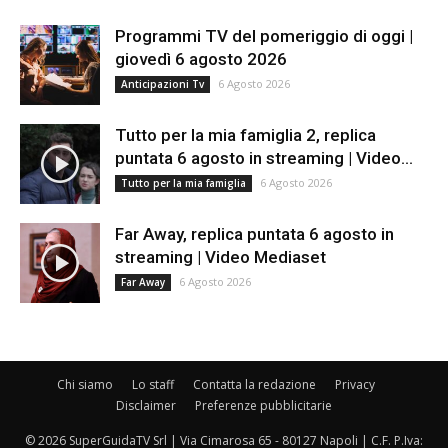
Programmi TV del pomeriggio di oggi |
giovedì 6 agosto 2026
6 Agosto 2026
Anticipazioni Tv
Tutto per la mia famiglia 2, replica
puntata 6 agosto in streaming | Video...
6 Agosto 2026
Tutto per la mia famiglia
Far Away, replica puntata 6 agosto in
streaming | Video Mediaset
6 Agosto 2026
Far Away
Chi siamo
Lo staff
Contatta la redazione
Privacy
Disclaimer
Preferenze pubblicitarie
© 2026 SuperGuidaTV Srl | Via Cimarosa 65 - 80127 Napoli | C.F. P.Iva: