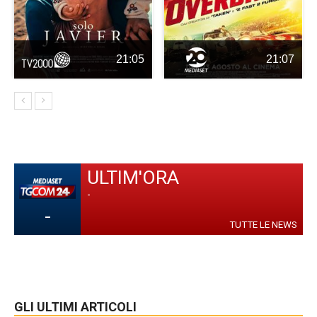
21:05
21:07
ULTIM'ORA
-
-
TUTTE LE NEWS
GLI ULTIMI ARTICOLI