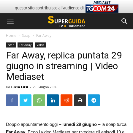
Home
Soap
Far Away
Soap
Far Away
Video
Far Away, replica puntata 29
giugno in streaming | Video
Mediaset
Da
Lucia Lusi
-
29 Giugno 2026
Doppio appuntamento oggi –
lunedì 29 giugno
– la soap turca
Far Away
. Ecco i video Mediaset per rivedere gli episodi 19 e